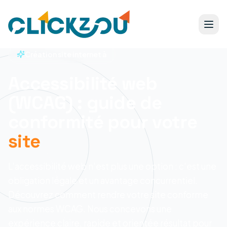
Création site internet à
Accessibilité web
(WCAG) : guide de
conformité pour votre
site
L'accessibilité web n'est plus une option : c'est une
obligation légale et un avantage concurrentiel.
Découvrez comment rendre votre site conforme
aux normes WCAG.
Nous concevons une
expérience claire, rapide et orientée résultat pour