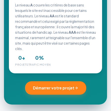
Le niveau
A
couvre les critères de base sans
lesquels le site est inaccessible pour certains
utilisateurs. Le niveau
AA
est le standard
recommandé et celui exigé par la réglementation
française et européenne : il couvre la majorité des
situations de handicap. Le niveau
AAA
est le niveau
maximal, rarement atteignable sur l'ensemble d'un
site, mais qui peut être visé sur certaines pages
clés.
0
+
0
%
PROJETS
TRAFIC MOYEN
Démarrer votre projet