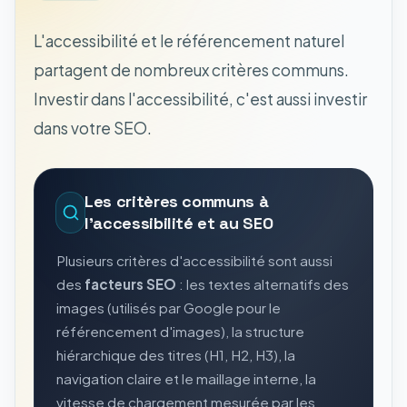
L'accessibilité et le référencement naturel
partagent de nombreux critères communs.
Investir dans l'accessibilité, c'est aussi investir
dans votre SEO.
Les critères communs à
l'accessibilité et au SEO
Plusieurs critères d'accessibilité sont aussi
des
facteurs SEO
: les textes alternatifs des
images (utilisés par Google pour le
référencement d'images), la structure
hiérarchique des titres (H1, H2, H3), la
navigation claire et le maillage interne, la
vitesse de chargement mesurée par les