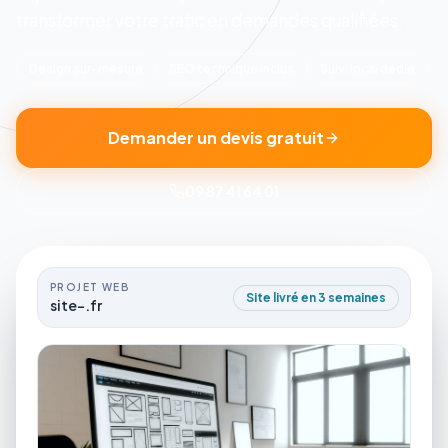
transformer votre trafic en demandes qualifiées.
Design sur-mesure
SEO technique inclus
Suivi local dédié
Demander un devis gratuit
09 87 41 64 01
PROJET WEB
Site livré en 3 semaines
site-.fr