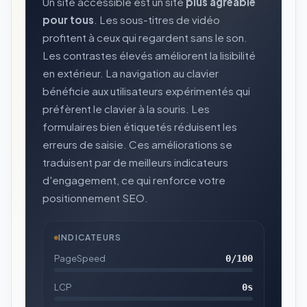
Un site accessible est un site
plus agréable
pour tous
. Les sous-titres de vidéo
profitent à ceux qui regardent sans le son.
Les contrastes élevés améliorent la lisibilité
en extérieur. La navigation au clavier
bénéficie aux utilisateurs expérimentés qui
préfèrent le clavier à la souris. Les
formulaires bien étiquetés réduisent les
erreurs de saisie. Ces améliorations se
traduisent par de meilleurs indicateurs
d'engagement, ce qui renforce votre
positionnement SEO.
INDICATEURS
PageSpeed
0
/100
LCP
0
s