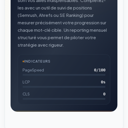
sont vos alliés indispensables. Complétez-
les avec un outil de suivi de positions
(Semrush, Ahrefs ou SE Ranking) pour
mesurer précisément votre progression sur
chaque mot-clé cible. Un reporting mensuel
structuré vous permet de piloter votre
stratégie avec rigueur.
INDICATEURS
PageSpeed
0
/100
LCP
0
s
CLS
0