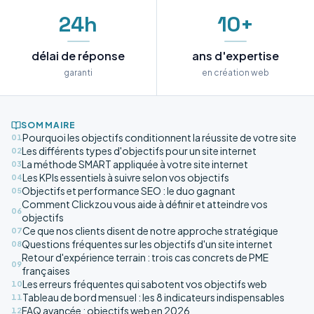
24h
10+
délai de réponse
ans d'expertise
garanti
en création web
SOMMAIRE
Pourquoi les objectifs conditionnent la réussite de votre site
01
Les différents types d'objectifs pour un site internet
02
La méthode SMART appliquée à votre site internet
03
Les KPIs essentiels à suivre selon vos objectifs
04
Objectifs et performance SEO : le duo gagnant
05
Comment Clickzou vous aide à définir et atteindre vos
06
objectifs
Ce que nos clients disent de notre approche stratégique
07
Questions fréquentes sur les objectifs d'un site internet
08
Retour d'expérience terrain : trois cas concrets de PME
09
françaises
Les erreurs fréquentes qui sabotent vos objectifs web
10
Tableau de bord mensuel : les 8 indicateurs indispensables
11
FAQ avancée : objectifs web en 2026
12