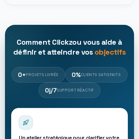
Comment Clickzou vous aide à
définir et atteindre vos
objectifs
0
+
0
%
PROJETS LIVRÉS
CLIENTS SATISFAITS
0
j/7
SUPPORT RÉACTIF
Un atelier stratégique pour clarifier votre