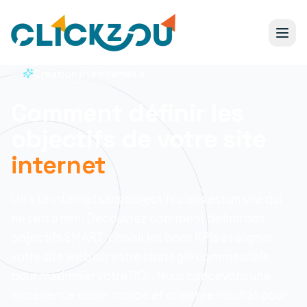
Création site internet à
Comment définir les
objectifs de votre site
internet
Un site internet sans objectifs clairs est un site qui
ne sert à rien. Découvrez comment définir des
objectifs SMART, choisir les bons KPIs et aligner
votre site web sur votre stratégie commerciale
pour maximiser votre ROI.
Nous concevons une
expérience claire, rapide et orientée résultat pour