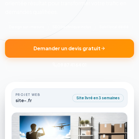
orientée résultat pour transformer votre trafic en
demandes qualifiées.
Design sur-mesure
SEO technique inclus
Suivi local dédié
Demander un devis gratuit
09 87 41 64 01
PROJET WEB
Site livré en 3 semaines
site-.fr