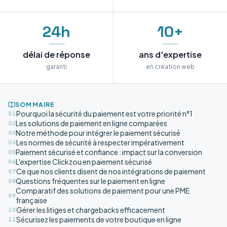
24h
10+
délai de réponse
ans d'expertise
garanti
en création web
SOMMAIRE
Pourquoi la sécurité du paiement est votre priorité n°1
01
Les solutions de paiement en ligne comparées
02
Notre méthode pour intégrer le paiement sécurisé
03
Les normes de sécurité à respecter impérativement
04
Paiement sécurisé et confiance : impact sur la conversion
05
L'expertise Clickzou en paiement sécurisé
06
Ce que nos clients disent de nos intégrations de paiement
07
Questions fréquentes sur le paiement en ligne
08
Comparatif des solutions de paiement pour une PME
09
française
Gérer les litiges et chargebacks efficacement
10
Sécurisez les paiements de votre boutique en ligne
11