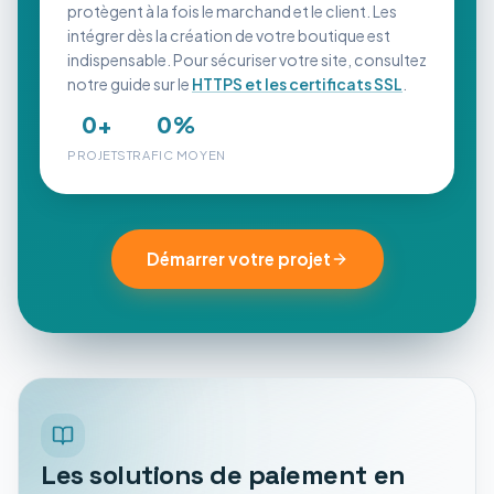
protègent à la fois le marchand et le client. Les
intégrer dès la création de votre boutique est
indispensable. Pour sécuriser votre site, consultez
notre guide sur le
HTTPS et les certificats SSL
.
0
+
0
%
PROJETS
TRAFIC MOYEN
Démarrer votre projet
Les solutions de paiement en