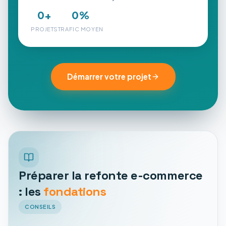
0
+
0
%
PROJETS
TRAFIC MOYEN
Démarrer votre projet
Préparer la refonte e-commerce
: les
fondations
CONSEILS