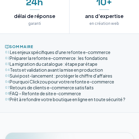
24h
10+
délai de réponse
ans d'expertise
garanti
en création web
SOMMAIRE
Les enjeux spécifiques d'une refonte e-commerce
01
Préparer la refonte e-commerce : les fondations
02
La migration du catalogue : étape par étape
03
Tests et validation avant la mise en production
04
Suivi post-lancement : protéger le chiffre d'affaires
05
Pourquoi Clickzou pour votre refonte e-commerce
06
Retours de clients e-commerce satisfaits
07
FAQ – Refonte de site e-commerce
08
Prêt à refondre votre boutique en ligne en toute sécurité ?
09