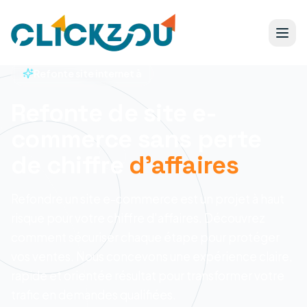
Refonte site internet à
Refonte de site e-
commerce sans perte
de chiffre
d'affaires
Refondre un site e-commerce est un projet à haut
risque pour votre chiffre d'affaires. Découvrez
comment sécuriser chaque étape pour protéger
vos ventes.
Nous concevons une expérience claire,
rapide et orientée résultat pour transformer votre
trafic en demandes qualifiées.