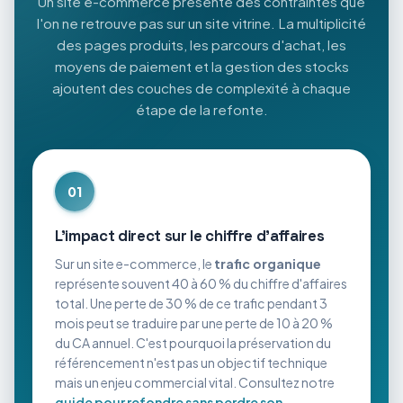
Un site e-commerce présente des contraintes que
l'on ne retrouve pas sur un site vitrine. La multiplicité
des pages produits, les parcours d'achat, les
moyens de paiement et la gestion des stocks
ajoutent des couches de complexité à chaque
étape de la refonte.
01
L'impact direct sur le chiffre d'affaires
Sur un site e-commerce, le
trafic organique
représente souvent 40 à 60 % du chiffre d'affaires
total. Une perte de 30 % de ce trafic pendant 3
mois peut se traduire par une perte de 10 à 20 %
du CA annuel. C'est pourquoi la préservation du
référencement n'est pas un objectif technique
mais un enjeu commercial vital. Consultez notre
guide pour refondre sans perdre son