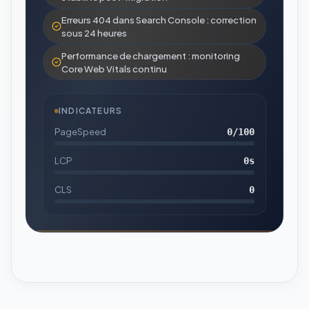
Erreurs 404 dans Search Console : correction
sous 24 heures
Performance de chargement : monitoring
Core Web Vitals continu
INDICATEURS
PageSpeed
0
/100
LCP
0
s
CLS
0