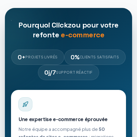
Pourquoi Clickzou pour votre
refonte
e-commerce
0
+
0
%
PROJETS LIVRÉS
CLIENTS SATISFAITS
0
j/7
SUPPORT RÉACTIF
Une expertise e-commerce éprouvée
Notre équipe a accompagné plus de
50
refontes de sites e-commerce
: migrations