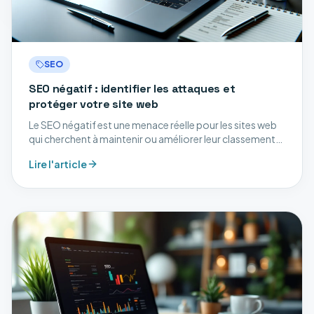
SEO
SEO négatif : identifier les attaques et
protéger votre site web
Le SEO négatif est une menace réelle pour les sites web
qui cherchent à maintenir ou améliorer leur classement
dans les moteurs de recherche. Ce type d'attaque vise à
Lire l'article
nuire à votre visibilité en ligne