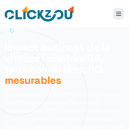
SEO
Impact business de la
vitesse : chiffres CA,
taux conversion, ROI
mesurables
Étude business EXCLUSIVEMENT chiffrée : impact
des 100ms de vitesse sur le CA, données
Amazon/Walmart/BBC, méthodologie de calcul du
ROI mesurable des optimisations vitesse. Pour
tester votre site (outil), voir l'analyse vitesse. Pour le