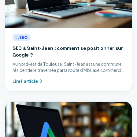
SEO
SEO à Saint-Jean : comment se positionner sur
Google ?
Au nord-est de Toulouse, Saint-Jean est une commune
résidentielle traversée par la route d'Albi, axe commercial
majeur du nord-est toulousain. Découvrez nos services
Lire l'article
digitaux à Saint-Jean.