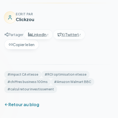
ECRIT PAR
Clickzou
Partager
LinkedIn
X (Twitter)
Copier le lien
#
impact CA vitesse
#
ROI optimisation vitesse
#
chiffres business 100ms
#
Amazon Walmart BBC
#
calcul retour investissement
Retour au blog