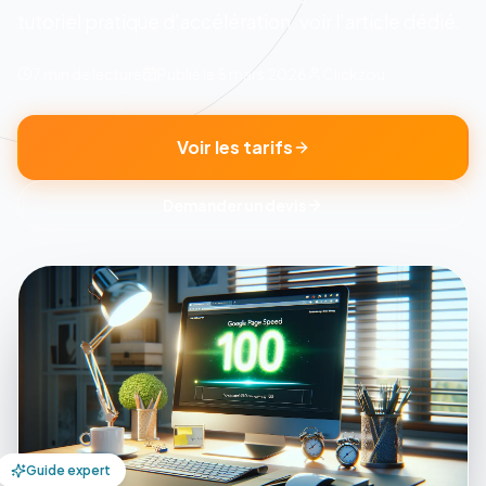
tutoriel pratique d'accélération, voir l'article dédié.
7 min
de lecture
Publié le
5 mars 2026
Clickzou
Voir les tarifs
Demander un devis
Guide expert