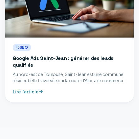
SEO
Google Ads Saint-Jean : générer des leads
qualifiés
Au nord-est de Toulouse, Saint-Jean est une commune
résidentielle traversée par la route d'Albi, axe commercial
majeur du nord-est toulousain. Découvrez nos services
Lire l'article
digitaux à Saint-Jean.