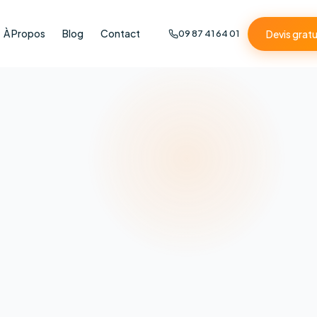
À Propos
Blog
Contact
Devis gratu
09 87 41 64 01