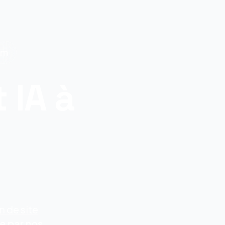
um
 IA à
 partenaire en
n de site
e par nos