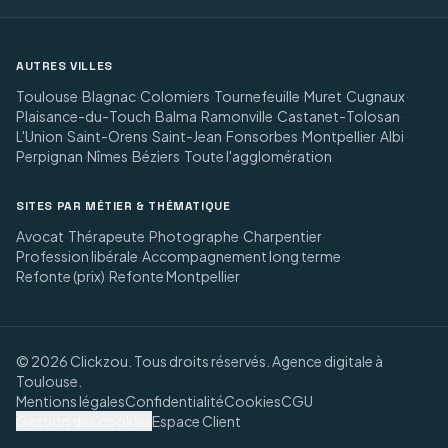
AUTRES VILLES
Toulouse
·
Blagnac
·
Colomiers
·
Tournefeuille
·
Muret
·
Cugnaux
·
Plaisance-du-Touch
·
Balma
·
Ramonville
·
Castanet-Tolosan
·
L'Union
·
Saint-Orens
·
Saint-Jean
·
Fonsorbes
·
Montpellier
·
Albi
·
Perpignan
·
Nîmes
·
Béziers
·
Toute l'agglomération
SITES PAR MÉTIER & THÉMATIQUE
Avocat
·
Thérapeute
·
Photographe
·
Charpentier
·
Profession libérale
·
Accompagnement long terme
·
Refonte (prix)
·
Refonte Montpellier
©
2026
Clickzou. Tous droits réservés. Agence digitale à
Toulouse.
Mentions légales
Confidentialité
Cookies
CGU
Gestion des cookies
Espace Client