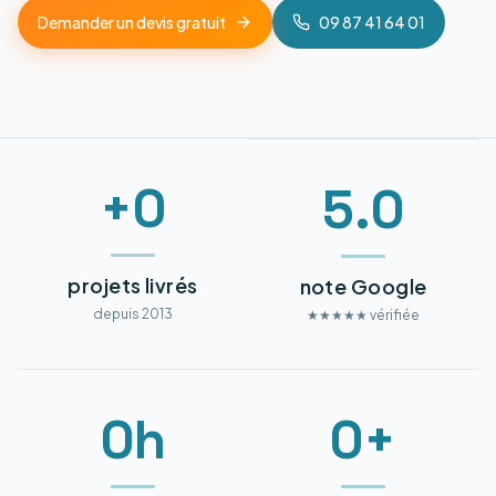
Demander un devis gratuit
09 87 41 64 01
+0
5.0
projets livrés
note Google
depuis 2013
★★★★★ vérifiée
0h
0+