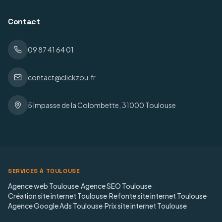
Contact
09 87 41 64 01
contact@clickzou.fr
5 Impasse de la Colombette, 31000 Toulouse
SERVICES À TOULOUSE
Agence web Toulouse
·
Agence SEO Toulouse
·
Création site internet Toulouse
·
Refonte site internet Toulouse
·
Agence Google Ads Toulouse
·
Prix site internet Toulouse