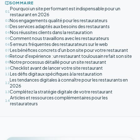
SOMMAIRE
Pourquoi un site performant est indispensable pour un
01
restaurant en 2026
Nos engagements qualité pour les restaurateurs
02
Des services adaptés aux besoins des restaurants
03
Nos réussites clients dans la restauration
04
Comment nous travaillons avec les restaurateurs
05
5 erreurs fréquentes des restaurateurs sur le web
06
Les bénéfices concrets d'un bon site pour votre restaurant
07
Retour d'expérience : un restaurant toulousain refait son site
08
Notre processus détaillé pour un site restaurant
09
Checklist avant de lancer votre site restaurant
10
Les défis digitaux spécifiques à la restauration
11
Les tendances digitales à connaître pour les restaurants en
12
2026
Complétez la stratégie digitale de votre restaurant
13
Articles et ressources complémentaires pour les
14
restaurateurs