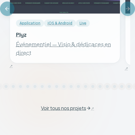
Application
iOS & Android
Live
Plyz
S
Événementiel — Visio & dédicaces en
S
direct
Voir tous nos projets