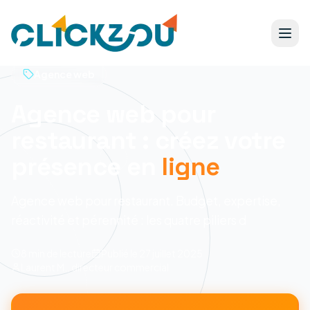
Agence web
Agence web pour
restaurant : créez votre
présence en
ligne
Agence web pour restaurant. Budget, expertise,
réactivité et pérennité : les quatre piliers d
8 min
de lecture
Publié le
27 juillet 2025
Laurent M., directeur commercial