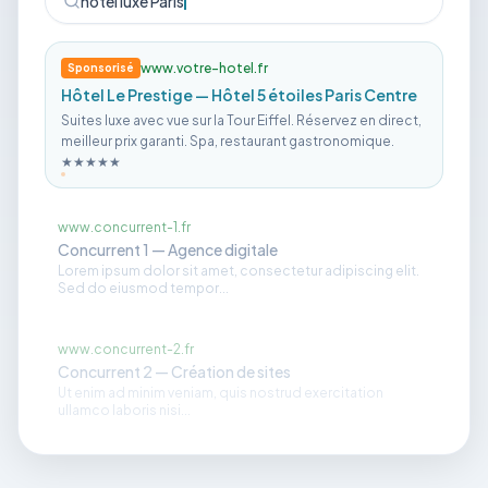
hôtel luxe Paris
www.votre-hotel.fr
Sponsorisé
Hôtel Le Prestige — Hôtel 5 étoiles Paris Centre
Suites luxe avec vue sur la Tour Eiffel. Réservez en direct,
meilleur prix garanti. Spa, restaurant gastronomique.
★★★★★
www.concurrent-1.fr
Concurrent 1 — Agence digitale
Lorem ipsum dolor sit amet, consectetur adipiscing elit.
Sed do eiusmod tempor...
www.concurrent-2.fr
Concurrent 2 — Création de sites
Ut enim ad minim veniam, quis nostrud exercitation
ullamco laboris nisi...