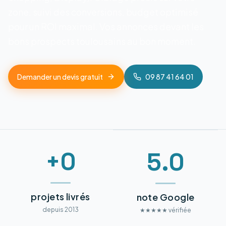
zone, suivi des conversions, budget optimisé
pour un ROI maximal. Vos annonces devant les
bons prospects toulousains au bon moment.
Demander un devis gratuit
09 87 41 64 01
+0
5.0
projets livrés
note Google
depuis 2013
★★★★★ vérifiée