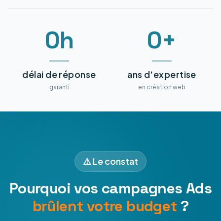
0h
0+
délai de réponse
ans d'expertise
garanti
en création web
⚠️ Le constat
Pourquoi vos campagnes Ads
brûlent votre budget
?