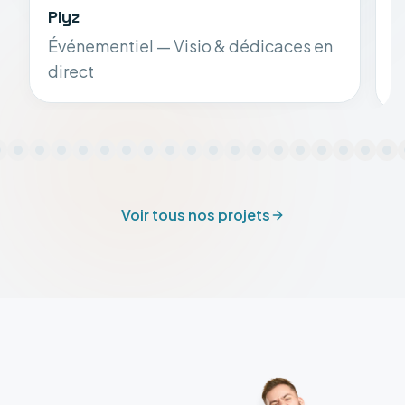
Plyz
S
Événementiel — Visio & dédicaces en
S
direct
Voir tous nos projets