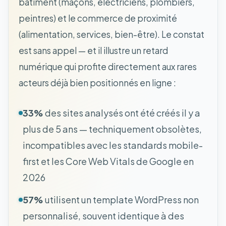
bâtiment (maçons, électriciens, plombiers,
peintres) et le commerce de proximité
(alimentation, services, bien-être). Le constat
est sans appel — et il illustre un retard
numérique qui profite directement aux rares
acteurs déjà bien positionnés en ligne :
33%
des sites analysés ont été créés il y a
plus de 5 ans — techniquement obsolètes,
incompatibles avec les standards mobile-
first et les Core Web Vitals de Google en
2026
57%
utilisent un template WordPress non
personnalisé, souvent identique à des