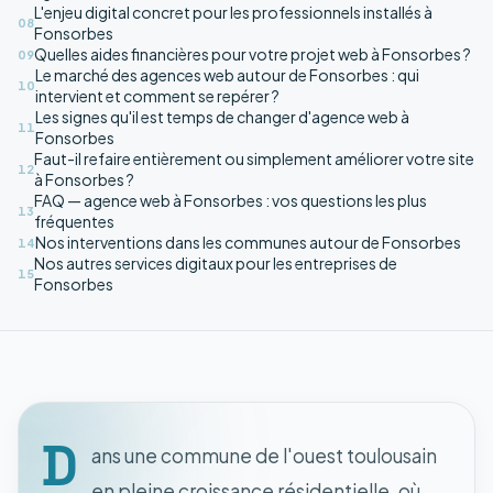
L'enjeu digital concret pour les professionnels installés à
08
Fonsorbes
Quelles aides financières pour votre projet web à Fonsorbes ?
09
Le marché des agences web autour de Fonsorbes : qui
10
intervient et comment se repérer ?
Les signes qu'il est temps de changer d'agence web à
11
Fonsorbes
Faut-il refaire entièrement ou simplement améliorer votre site
12
à Fonsorbes ?
FAQ — agence web à Fonsorbes : vos questions les plus
13
fréquentes
Nos interventions dans les communes autour de Fonsorbes
14
Nos autres services digitaux pour les entreprises de
15
Fonsorbes
D
ans une commune de l'ouest toulousain
en pleine croissance résidentielle, où