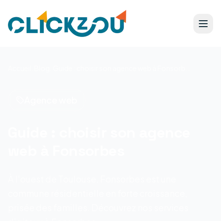
Accueil
/
Blog
/
Guide : choisir son agence web à Fonsorbes
Agence web
Guide : choisir son agence
web à Fonsorbes
À l'ouest de Toulouse, Fonsorbes est une
commune résidentielle en forte croissance,
prisée des familles. Découvrez nos services