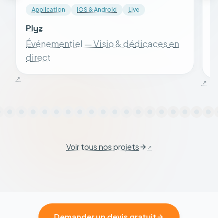
Application
iOS & Android
Live
Plyz
S
Événementiel — Visio & dédicaces en
S
direct
Voir tous nos projets
Demander un devis gratuit