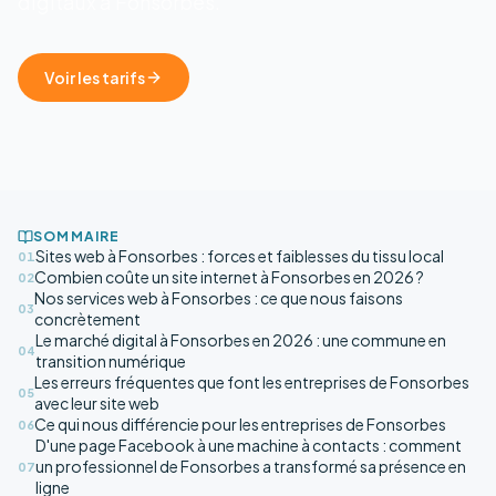
digitaux à Fonsorbes.
Voir les tarifs
SOMMAIRE
Sites web à Fonsorbes : forces et faiblesses du tissu local
01
Combien coûte un site internet à Fonsorbes en 2026 ?
02
Nos services web à Fonsorbes : ce que nous faisons
03
concrètement
Le marché digital à Fonsorbes en 2026 : une commune en
04
transition numérique
Les erreurs fréquentes que font les entreprises de Fonsorbes
05
avec leur site web
Ce qui nous différencie pour les entreprises de Fonsorbes
06
D'une page Facebook à une machine à contacts : comment
un professionnel de Fonsorbes a transformé sa présence en
07
ligne