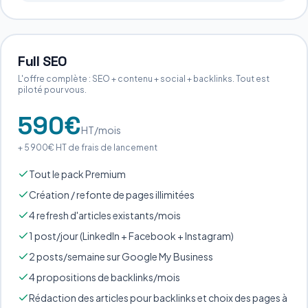
Full SEO
L'offre complète : SEO + contenu + social + backlinks. Tout est
piloté pour vous.
590
€
HT/mois
+
5 900
€ HT de frais de lancement
Tout le pack Premium
Création / refonte de pages illimitées
4 refresh d'articles existants/mois
1 post/jour (LinkedIn + Facebook + Instagram)
2 posts/semaine sur Google My Business
4 propositions de backlinks/mois
Rédaction des articles pour backlinks et choix des pages à