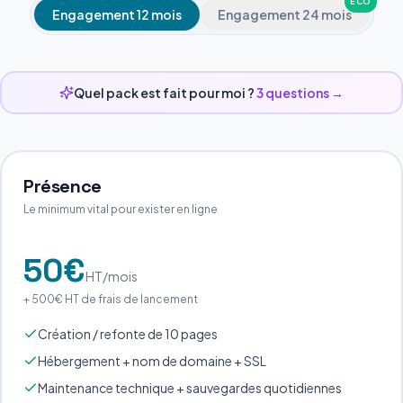
ECO
Engagement 12 mois
Engagement 24 mois
Quel pack est fait pour moi ?
3 questions →
Présence
Le minimum vital pour exister en ligne
50
€
HT/mois
+
500
€ HT de frais de lancement
Création / refonte de 10 pages
Hébergement + nom de domaine + SSL
Maintenance technique + sauvegardes quotidiennes