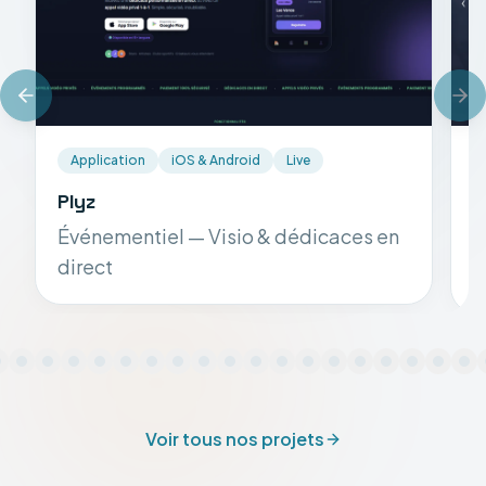
Application
iOS & Android
Live
Plyz
S
Événementiel — Visio & dédicaces en
S
direct
Voir tous nos projets