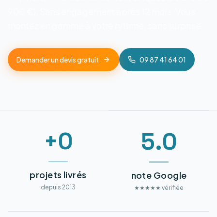
900 €). Sans engagement après 12 mois. Vous
montez en gamme à votre rythme, sans surprise.
Demander un devis gratuit
09 87 41 64 01
+0
5.0
projets livrés
note Google
depuis 2013
★★★★★ vérifiée