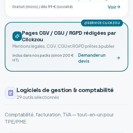
Voir
Gratuit (micro) / dès 99 € (société)
SERVICE CLICKZOU
Pages CGV / CGU / RGPD rédigées par
Clickzou
Mentions légales, CGV, CGU et RGPD prêtes à publier.
Demander un
inclus dans nos packs (sinon 200 €
HT)
devis
Logiciels de gestion & comptabilité
29
outil
s
sélectionné
s
Comptabilité, facturation, TVA — tout-en-un pour
TPE/PME.