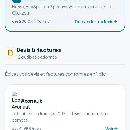
Brevo, HubSpot ou Pipedrive synchronisé à votre site
Clickzou.
Demander un devis
dès 200 € HT (forfait)
Devis & factures
12
outil
s
sélectionné
s
Éditez vos devis et factures conformes en 1 clic.
Axonaut
Le tout-en-un français : CRM + devis + facturation +
compta.
Voir
dès 41,99 €/mois