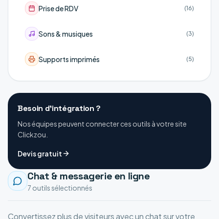
Prise de RDV
(
16
)
Sons & musiques
(
3
)
Supports imprimés
(
5
)
Besoin d'intégration ?
Nos équipes peuvent connecter ces outils à votre site
Clickzou.
Devis gratuit
Chat & messagerie en ligne
7
outil
s
sélectionné
s
Convertissez plus de visiteurs avec un chat sur votre