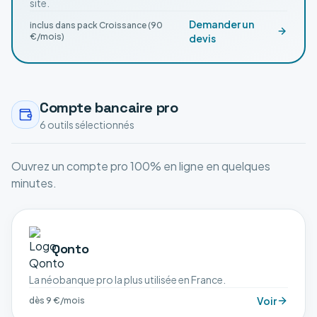
site.
Demander un
inclus dans pack Croissance (90
€/mois)
devis
Compte bancaire pro
6
outil
s
sélectionné
s
Ouvrez un compte pro 100% en ligne en quelques
minutes.
Qonto
La néobanque pro la plus utilisée en France.
Voir
dès 9 €/mois