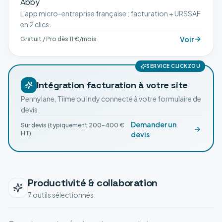
L'app micro-entreprise française : facturation + URSSAF
en 2 clics.
Voir
Gratuit / Pro dès 11 €/mois
SERVICE CLICKZOU
Intégration facturation à votre site
Pennylane, Tiime ou Indy connecté à votre formulaire de
devis.
Demander un
Sur devis (typiquement 200-400 €
HT)
devis
Productivité & collaboration
7
outil
s
sélectionné
s