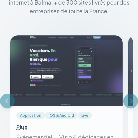
internet à Balma. + de 300 sites livrés pour des
entreprises de toute la France.
Application
iOS & Android
Live
Plyz
S
Événementiel — Visio & dédicaces en
S