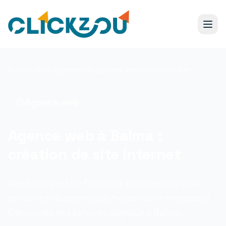
Accueil
/
Blog
/
Agence web à Balma : création de site internet
Agence web
Agence web à Balma :
création de site internet
Aux portes est de Toulouse, Balma est un pôle
tertiaire et économique majeur de la métropole.
Découvrez nos services digitaux à Balma.