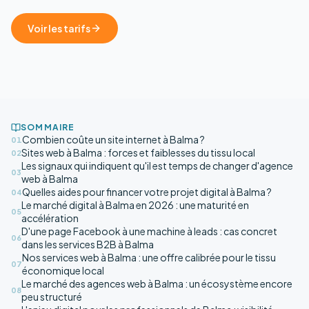
Voir les tarifs
SOMMAIRE
Combien coûte un site internet à Balma ?
01
Sites web à Balma : forces et faiblesses du tissu local
02
Les signaux qui indiquent qu'il est temps de changer d'agence
03
web à Balma
Quelles aides pour financer votre projet digital à Balma ?
04
Le marché digital à Balma en 2026 : une maturité en
05
accélération
D'une page Facebook à une machine à leads : cas concret
06
dans les services B2B à Balma
Nos services web à Balma : une offre calibrée pour le tissu
07
économique local
Le marché des agences web à Balma : un écosystème encore
08
peu structuré