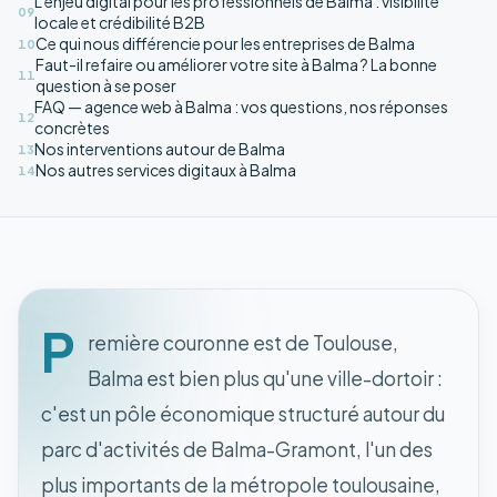
L'enjeu digital pour les professionnels de Balma : visibilité
09
locale et crédibilité B2B
Ce qui nous différencie pour les entreprises de Balma
10
Faut-il refaire ou améliorer votre site à Balma ? La bonne
11
question à se poser
FAQ — agence web à Balma : vos questions, nos réponses
12
concrètes
Nos interventions autour de Balma
13
Nos autres services digitaux à Balma
14
P
remière couronne est de Toulouse,
Balma est bien plus qu'une ville-dortoir :
c'est un pôle économique structuré autour du
parc d'activités de Balma-Gramont, l'un des
plus importants de la métropole toulousaine,