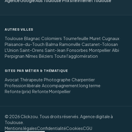
Agence Google Ads Toulouse
·
Prix site internet Toulouse
AUTRES VILLES
Toulouse
·
Blagnac
·
Colomiers
·
Tournefeuille
·
Muret
·
Cugnaux
·
Plaisance-du-Touch
·
Balma
·
Ramonville
·
Castanet-Tolosan
·
L'Union
·
Saint-Orens
·
Saint-Jean
·
Fonsorbes
·
Montpellier
·
Albi
·
Perpignan
·
Nîmes
·
Béziers
·
Toute l'agglomération
SITES PAR MÉTIER & THÉMATIQUE
Avocat
·
Thérapeute
·
Photographe
·
Charpentier
·
Profession libérale
·
Accompagnement long terme
·
Refonte (prix)
·
Refonte Montpellier
©
2026
Clickzou. Tous droits réservés. Agence digitale à
Toulouse.
Mentions légales
Confidentialité
Cookies
CGU