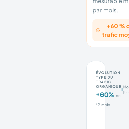
mesurable m
par mois.
+60 % 
trafic m
ÉVOLUTION
TYPE DU
TRAFIC
ORGANIQUE
Mo
pu
+60%
en
12 mois