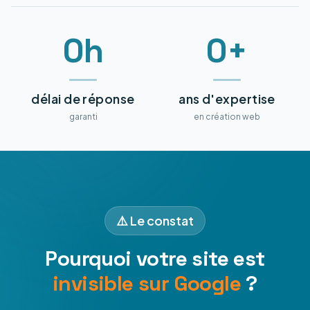
0h
0+
délai de réponse
ans d'expertise
garanti
en création web
⚠️ Le constat
Pourquoi votre site est
invisible sur Google
?