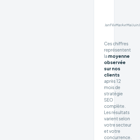
Jan
Fév
Mar
Avr
Mai
Juin
Ces chiffres
représentent
la
moyenne
observée
sur nos
clients
après 12
mois de
stratégie
SEO
complète.
Les résultats
varient selon
votre secteur
et votre
concurrence.