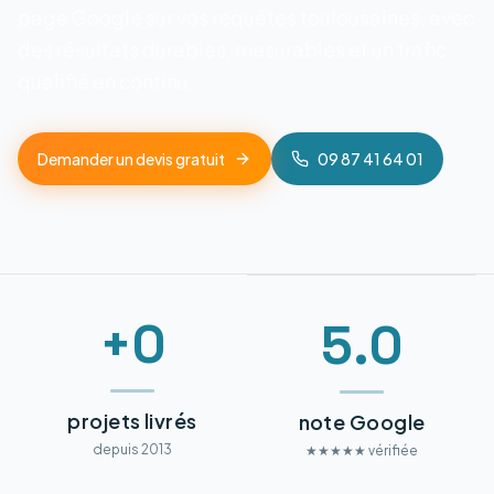
page Google sur vos requêtes toulousaines, avec
des résultats durables, mesurables et un trafic
qualifié en continu.
Demander un devis gratuit
09 87 41 64 01
+0
5.0
projets livrés
note Google
depuis 2013
★★★★★ vérifiée