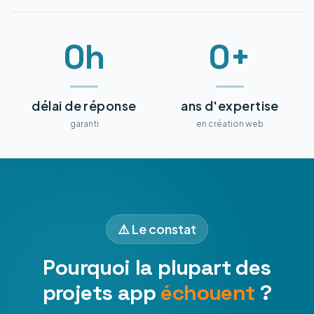
0h
0+
délai de réponse
ans d'expertise
garanti
en création web
⚠️ Le constat
Pourquoi la plupart des
projets app
échouent
?