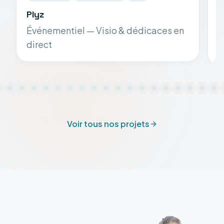
Plyz
S
Événementiel — Visio & dédicaces en
S
direct
Voir tous nos projets