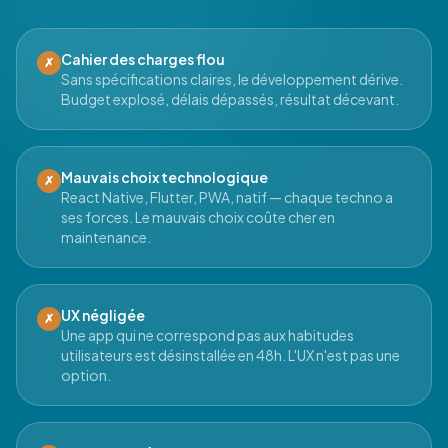
Cahier des charges flou
✗
Sans spécifications claires, le développement dérive.
Budget explosé, délais dépassés, résultat décevant.
Mauvais choix technologique
✗
React Native, Flutter, PWA, natif — chaque techno a
ses forces. Le mauvais choix coûte cher en
maintenance.
UX négligée
✗
Une app qui ne correspond pas aux habitudes
utilisateurs est désinstallée en 48h. L'UX n'est pas une
option.