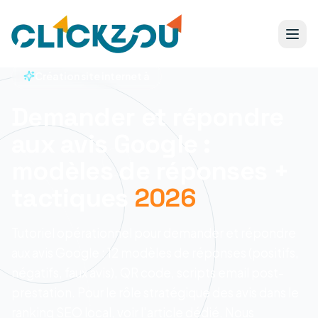
Création site internet à
Demander et répondre
aux avis Google :
modèles de réponses +
tactiques
2026
Tutoriel opérationnel pour demander et répondre
aux avis Google : 12 modèles de réponses (positifs,
négatifs, faux avis), QR code, scripts email post-
prestation. Pour le rôle stratégique des avis dans le
ranking SEO local, voir l'article dédié.
Nous