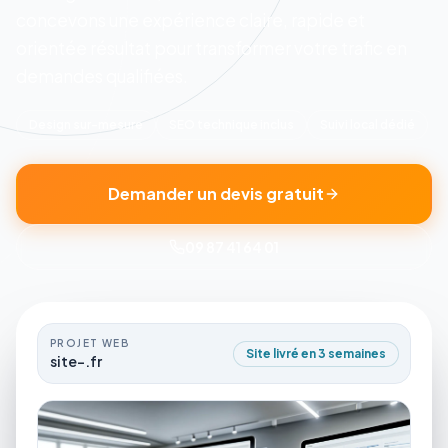
concevons une expérience claire, rapide et
orientée résultat pour transformer votre trafic en
demandes qualifiées.
Design sur-mesure
SEO technique inclus
Suivi local dédié
Demander un devis gratuit
09 87 41 64 01
PROJET WEB
Site livré en 3 semaines
site-.fr