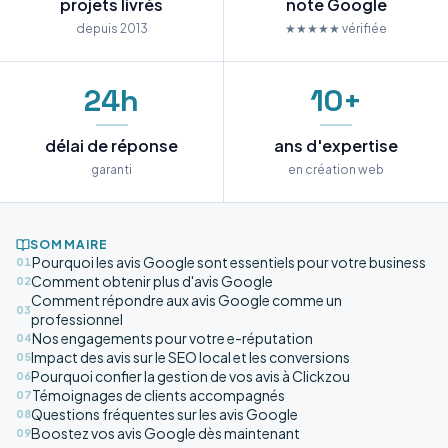
projets livrés
note Google
depuis 2013
★★★★★ vérifiée
24h
10+
délai de réponse
ans d'expertise
garanti
en création web
SOMMAIRE
Pourquoi les avis Google sont essentiels pour votre business
01
Comment obtenir plus d'avis Google
02
Comment répondre aux avis Google comme un
03
professionnel
Nos engagements pour votre e-réputation
04
Impact des avis sur le SEO local et les conversions
05
Pourquoi confier la gestion de vos avis à Clickzou
06
Témoignages de clients accompagnés
07
Questions fréquentes sur les avis Google
08
Boostez vos avis Google dès maintenant
09