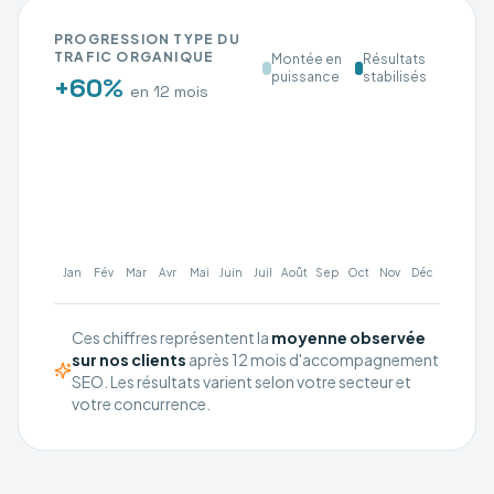
PROGRESSION TYPE DU
TRAFIC ORGANIQUE
Montée en
Résultats
puissance
stabilisés
+60%
en 12 mois
Jan
Fév
Mar
Avr
Mai
Juin
Juil
Août
Sep
Oct
Nov
Déc
Ces chiffres représentent la
moyenne observée
sur nos clients
après 12 mois d'accompagnement
SEO. Les résultats varient selon votre secteur et
votre concurrence.