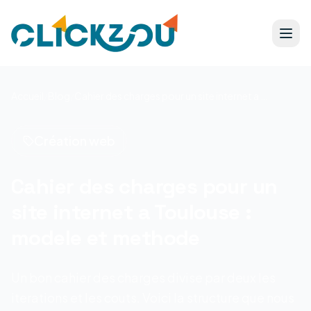
Accueil
/
Blog
/
Cahier des charges pour un site internet a Toulouse : modele et methode
Création web
Cahier des charges pour un
site internet a Toulouse :
modele et methode
Un bon cahier des charges divise par deux les
iterations et les couts. Voici la structure que nous