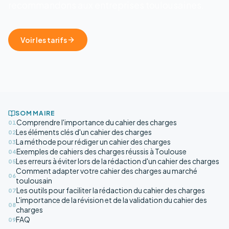
recommandons aux entreprises toulousaines.
Voir les tarifs
SOMMAIRE
Comprendre l'importance du cahier des charges
01
Les éléments clés d'un cahier des charges
02
La méthode pour rédiger un cahier des charges
03
Exemples de cahiers des charges réussis à Toulouse
04
Les erreurs à éviter lors de la rédaction d'un cahier des charges
05
Comment adapter votre cahier des charges au marché
06
toulousain
Les outils pour faciliter la rédaction du cahier des charges
07
L'importance de la révision et de la validation du cahier des
08
charges
FAQ
09