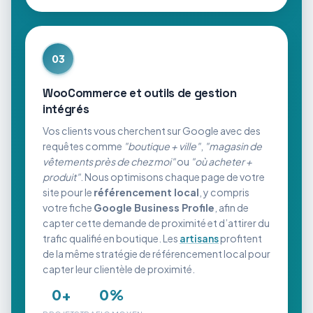
03
WooCommerce et outils de gestion
intégrés
Vos clients vous cherchent sur Google avec des
requêtes comme
"boutique + ville"
,
"magasin de
vêtements près de chez moi"
ou
"où acheter +
produit"
. Nous optimisons chaque page de votre
site pour le
référencement local
, y compris
votre fiche
Google Business Profile
, afin de
capter cette demande de proximité et d’attirer du
trafic qualifié en boutique. Les
artisans
profitent
de la même stratégie de référencement local pour
capter leur clientèle de proximité.
0
+
0
%