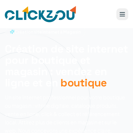
Création site internet à Magasin
Création de site internet
pour boutique et
magasin : vendez en
ligne et en
boutique
Un site internet professionnel pour votre boutique
ou magasin : vitrine digitale, catalogue produits,
vente en ligne, click & collect et référencement
local. Attirez plus de clients en magasin et sur le
web.
Nous concevons une expérience claire,