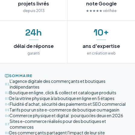
projets livrés
note Google
depuis 2013
★★★★★ vérifiée
24h
10+
délai de réponse
ans d'expertise
garanti
en création web
SOMMAIRE
L'agence digitale des commerçants et boutiques
01
indépendantes
Boutique en ligne, click & collect et catalogue produits
02
De la vitrine physique à la boutique en ligne en 5 étapes
03
Fluidité d'achat, sécurité des paiements et SEO commercial
04
Tarifs pour un site e-commerce de boutique ou magasin
05
Commerce physique et digital : pourquoi les deux en 2026
06
Sites e-commerce réalisés pour des boutiques et
07
commerces
Des commerçants partagent l'impact de leur site
08