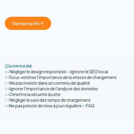
dans nos audits.
Voir les tarifs
SOMMAIRE
Négliger le design responsive
Ignorer le SEO local
01
02
Sous-estimer l'importance de la vitesse de chargement
03
Ne pas investir dans un contenu de qualité
04
Ignorer l'importance de l'analyse des données
05
Omettre la sécurité du site
06
Négliger le suivi des temps de chargement
07
Ne pas prévoir de mise à jour régulière
FAQ
08
09