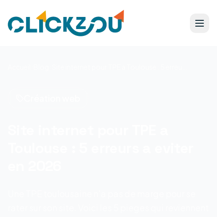
Accueil
/
Blog
/
Site internet pour TPE a Toulouse : 5 erreurs a eviter en 2026
Création web
Site internet pour TPE a
Toulouse : 5 erreurs a eviter
en 2026
Une TPE toulousaine n'a pas de marge pour se
rater sur son site. Voici les 5 pieges qui reviennent