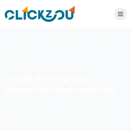
Accueil
/
Blog
/
Google Ads Cugnaux : générer des leads qualifiés
SEO
Google Ads Cugnaux :
générer des leads qualifiés
Commune du sud-ouest toulousain en forte
croissance démographique, Cugnaux mêle
zones résidentielles et activité économique de