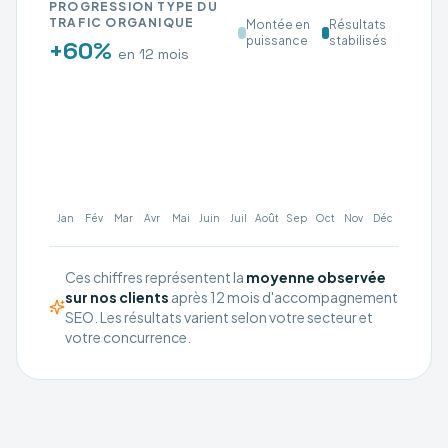
PROGRESSION TYPE DU
TRAFIC ORGANIQUE
Montée en
Résultats
puissance
stabilisés
+60%
en 12 mois
Jan
Fév
Mar
Avr
Mai
Juin
Juil
Août
Sep
Oct
Nov
Déc
Ces chiffres représentent la
moyenne observée
sur nos clients
après 12 mois d'accompagnement
SEO. Les résultats varient selon votre secteur et
votre concurrence.