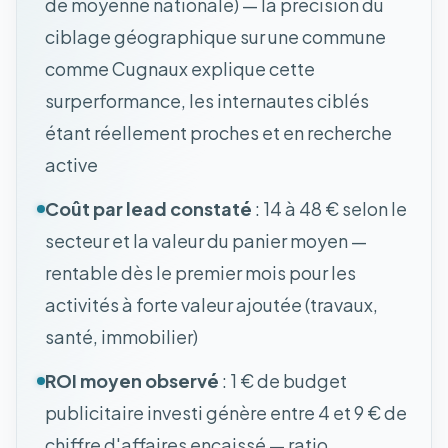
de moyenne nationale) — la précision du
ciblage géographique sur une commune
comme Cugnaux explique cette
surperformance, les internautes ciblés
étant réellement proches et en recherche
active
Coût par lead constaté
: 14 à 48 € selon le
secteur et la valeur du panier moyen —
rentable dès le premier mois pour les
activités à forte valeur ajoutée (travaux,
santé, immobilier)
ROI moyen observé
: 1 € de budget
publicitaire investi génère entre 4 et 9 € de
chiffre d'affaires encaissé — ratio