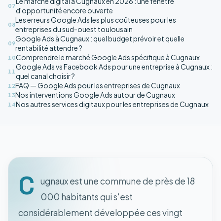
Le marché digital à Cugnaux en 2026 : une fenêtre
07
d'opportunité encore ouverte
Les erreurs Google Ads les plus coûteuses pour les
08
entreprises du sud-ouest toulousain
Google Ads à Cugnaux : quel budget prévoir et quelle
09
rentabilité attendre ?
Comprendre le marché Google Ads spécifique à Cugnaux
10
Google Ads vs Facebook Ads pour une entreprise à Cugnaux :
11
quel canal choisir ?
FAQ — Google Ads pour les entreprises de Cugnaux
12
Nos interventions Google Ads autour de Cugnaux
13
Nos autres services digitaux pour les entreprises de Cugnaux
14
C
ugnaux est une commune de près de 18
000 habitants qui s'est
considérablement développée ces vingt