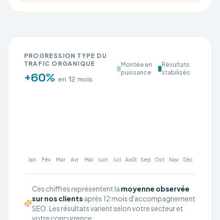
PROGRESSION TYPE DU
TRAFIC ORGANIQUE
Montée en
Résultats
puissance
stabilisés
+60%
en 12 mois
Jan
Fév
Mar
Avr
Mai
Juin
Juil
Août
Sep
Oct
Nov
Déc
Ces chiffres représentent la
moyenne observée
sur nos clients
après 12 mois d'accompagnement
SEO. Les résultats varient selon votre secteur et
votre concurrence.