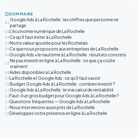
SOMMAIRE
Google Ads à La Rochelle : les chiffres que personne ne
01
partage
L'économie numérique de La Rochelle
02
Ce qu'il faut éviter à La Rochelle
03
Notre valeur ajoutée pour les Rochelais
04
Ce que nous proposons aux entreprises de La Rochelle
05
Google Ads × le nautisme à La Rochelle : résultats concrets
06
Ne pas investir en ligne à La Rochelle : ce que ça coûte
07
vraiment
Aides disponibles à La Rochelle
08
La Rochelle et Google Ads : ce qu'il faut savoir
09
Budget Google Ads à La Rochelle : combien investir ?
10
Google Ads à La Rochelle : le vrai calcul de rentabilité
11
Faut-il un gros budget pour Google Ads à La Rochelle ?
12
Questions fréquentes — Google Ads à La Rochelle
13
Nous intervenons aussi près de La Rochelle
14
Développez votre présence en ligne à La Rochelle
15