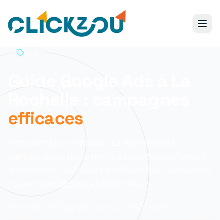
SEO
Guide Google Ads à La
Rochelle : campagnes
efficaces
Port atlantique historique, La Rochelle est la
capitale du nautisme français avec le salon Nautic et
les chantiers Fountaine Pajot/Bénéteau. Découvrez
nos services digitaux à La Rochelle.
9 min
de lecture
Publié le
16 mai 2026
Clickzou