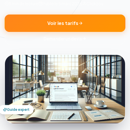
8 min
de lecture
Publié le
5 mars 2026
Clickzou
Voir les tarifs
Demander un devis
Guide expert