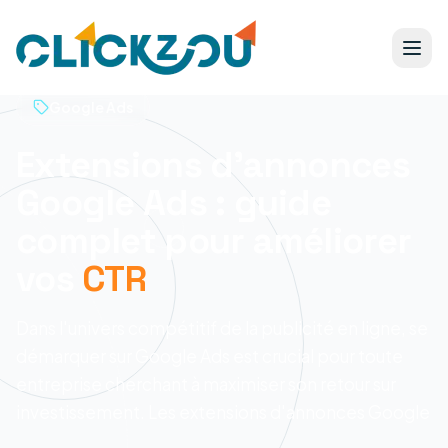
Google Ads
Extensions d'annonces
Google Ads : guide
complet pour améliorer
vos
CTR
Dans l'univers compétitif de la publicité en ligne, se
démarquer sur Google Ads est crucial pour toute
entreprise cherchant à maximiser son retour sur
investissement. Les extensions d'annonces Google