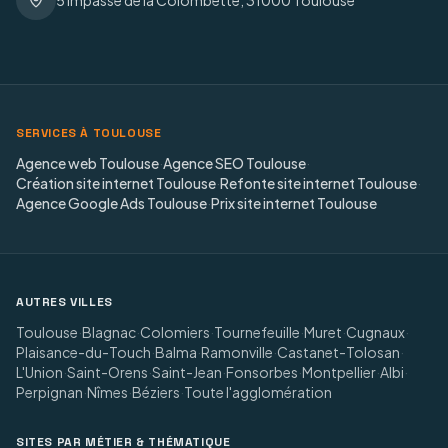
SERVICES À TOULOUSE
Agence web Toulouse
·
Agence SEO Toulouse
·
Création site internet Toulouse
·
Refonte site internet Toulouse
·
Agence Google Ads Toulouse
·
Prix site internet Toulouse
AUTRES VILLES
Toulouse
·
Blagnac
·
Colomiers
·
Tournefeuille
·
Muret
·
Cugnaux
·
Plaisance-du-Touch
·
Balma
·
Ramonville
·
Castanet-Tolosan
·
L'Union
·
Saint-Orens
·
Saint-Jean
·
Fonsorbes
·
Montpellier
·
Albi
·
Perpignan
·
Nîmes
·
Béziers
·
Toute l'agglomération
SITES PAR MÉTIER & THÉMATIQUE