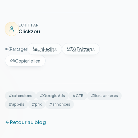
ECRIT PAR
Clickzou
Partager
LinkedIn
X (Twitter)
Copier le lien
#
extensions
#
Google Ads
#
CTR
#
liens annexes
#
appels
#
prix
#
annonces
Retour au blog