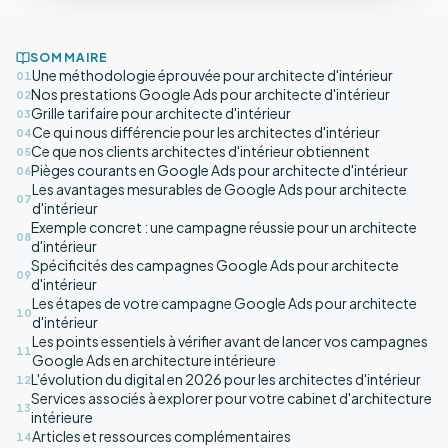
SOMMAIRE
Une méthodologie éprouvée pour architecte d'intérieur
01
Nos prestations Google Ads pour architecte d'intérieur
02
Grille tarifaire pour architecte d'intérieur
03
Ce qui nous différencie pour les architectes d'intérieur
04
Ce que nos clients architectes d'intérieur obtiennent
05
Pièges courants en Google Ads pour architecte d'intérieur
06
Les avantages mesurables de Google Ads pour architecte
07
d'intérieur
Exemple concret : une campagne réussie pour un architecte
08
d'intérieur
Spécificités des campagnes Google Ads pour architecte
09
d'intérieur
Les étapes de votre campagne Google Ads pour architecte
10
d'intérieur
Les points essentiels à vérifier avant de lancer vos campagnes
11
Google Ads en architecture intérieure
L'évolution du digital en 2026 pour les architectes d'intérieur
12
Services associés à explorer pour votre cabinet d'architecture
13
intérieure
Articles et ressources complémentaires
14