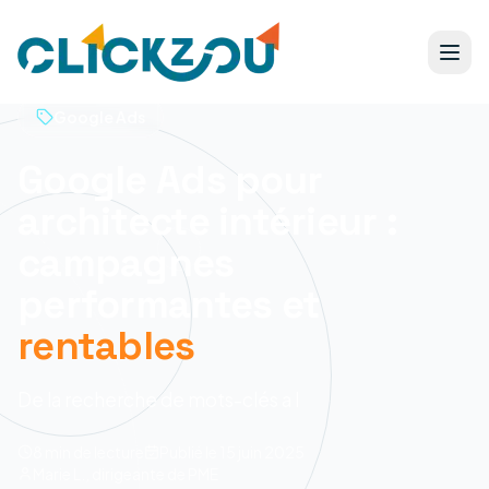
Google Ads
Google Ads pour
architecte intérieur :
campagnes
performantes et
rentables
De la recherche de mots-clés a l
8 min
de lecture
Publié le
15 juin 2025
Marie L., dirigeante de PME