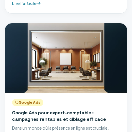
Lire l'article
grâce à des campagnes rentables et
Google Ads
Google Ads pour expert-comptable :
campagnes rentables et ciblage efficace
Dans un monde où la présence en ligne est cruciale,