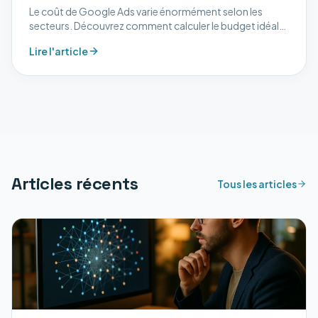
Le coût de Google Ads varie énormément selon les
secteurs. Découvrez comment calculer le budget idéal
pour vos campagnes et éviter de gaspiller votre
Lire l'article
investissement.
Articles récents
Tous les articles