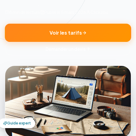
8 min
de lecture
Publié le
5 mars 2026
Clickzou
Voir les tarifs
Demander un devis
Guide expert