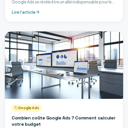
Google Ads se révèle être un allié indispensable pour les
experts-comptables souhaitant améliorer leur visibilité.
Lire l'article
Cet outil puissant permet de crée
Google Ads
Combien coûte Google Ads ? Comment calculer
votre budget