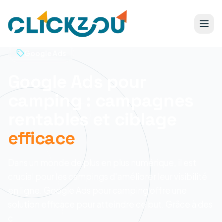
Google Ads
Google Ads pour
camping : campagnes
rentables et ciblage
efficace
Dans un monde de plus en plus numérique, il est
crucial pour les campings d'améliorer leur visibilité
en ligne. Google Ads pour camping offre une
solution efficace pour atteindre ce but. Grâce à des
c