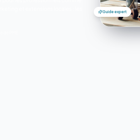
 pour les professionnels comme
rketing et extensions locales : les
Guide expert
nte de PME