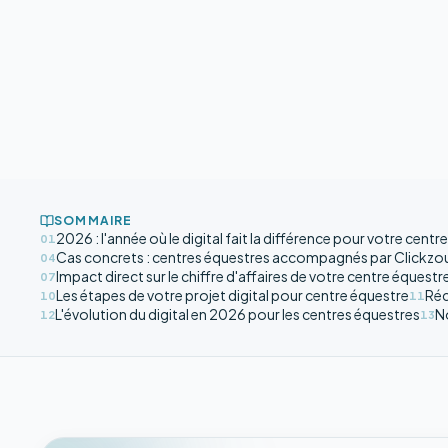
SOMMAIRE
2026 : l'année où le digital fait la différence pour votre centr
01
Cas concrets : centres équestres accompagnés par Clickzo
04
Impact direct sur le chiffre d'affaires de votre centre équestr
07
Les étapes de votre projet digital pour centre équestre
Réc
10
11
L'évolution du digital en 2026 pour les centres équestres
No
12
13