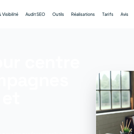
Visibilité
Audit SEO
Outils
Réalisations
Tarifs
Avis
ur centre
ampagnes
 et