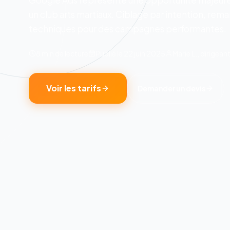
Google Ads represente une opportunite majeure
un club arts martiaux. Ciblage par intention, rema
techniques pour des campagnes performantes.
8 min
de lecture
Publié le
22 juin 2025
Marie L., dirigea
Voir les tarifs
Demander un devis