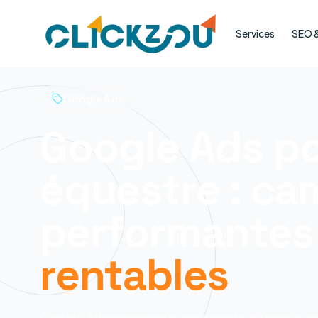
Services
SEO & 
Google Ads
Google Ads po
équestre : c
performantes
rentables