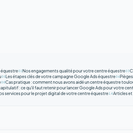
e équestre
Nos engagements qualité pour votre centre équestre
C
02
03
u
Les étapes clés de votre campagne Google Ads équestre
Pièges
05
06
e
Cas pratique : comment nous avons aidé un centre équestre toulo
08
apitulatif : ce qu'il faut retenir pour lancer Google Ads pour votre ce
s services pour le projet digital de votre centre équestre
Articles 
14