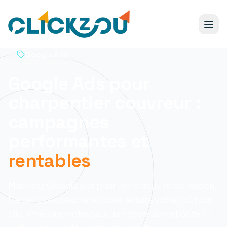
Google Ads
Google Ads pour
charpentier couvreur :
campagnes
performantes et
rentables
Maitrisez Google Ads pour votre activité de maçon.
Des astuces concrètes pour reduire votre coût par
clic, améliorer votre taux de conversion et obtenir