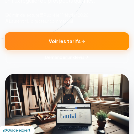
un flux régulier de prospects qualifies.
8 min
de lecture
Publié le
11 février 2026
Laurent M., directeur commercial
Voir les tarifs
Demander un devis
Guide expert