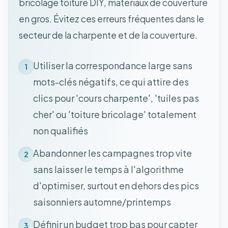
bricolage toiture DIY, matériaux de couverture
en gros. Évitez ces erreurs fréquentes dans le
secteur de la charpente et de la couverture.
Utiliser la correspondance large sans
1
mots-clés négatifs, ce qui attire des
clics pour 'cours charpente', 'tuiles pas
cher' ou 'toiture bricolage' totalement
non qualifiés
Abandonner les campagnes trop vite
2
sans laisser le temps à l'algorithme
d'optimiser, surtout en dehors des pics
saisonniers automne/printemps
Définir un budget trop bas pour capter
3