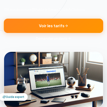
8 min
de lecture
Publié le
5 mars 2026
Clickzou
Voir les tarifs
Demander un devis
Guide expert