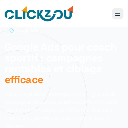
Google Ads
Google Ads pour coach
sportif : campagnes
rentables et ciblage
efficace
Dans un monde où la compétition en ligne est de
plus en plus féroce, les coachs sportifs cherchent
des moyens efficaces pour attirer de nouveaux
clients. Google Ads pour coach sportif est une
solution