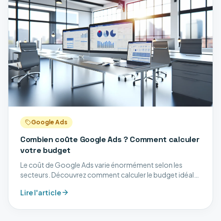
Google Ads
Combien coûte Google Ads ? Comment calculer
votre budget
Le coût de Google Ads varie énormément selon les
secteurs. Découvrez comment calculer le budget idéal
pour vos campagnes et éviter de gaspiller votre
Lire l'article
investissement.