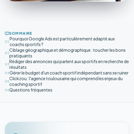
SOMMAIRE
Pourquoi Google Ads est particulièrement adapté aux
01
coachs sportifs ?
Ciblage géographique et démographique : toucher les bons
02
pratiquants
Rédiger des annonces qui parlent aux sportifs en recherche de
03
résultats
Gérer le budget d'un coach sportif indépendant sans se ruiner
04
Clickzou : l'agence toulousaine qui comprend les enjeux du
05
coaching sportif
Questions fréquentes
06