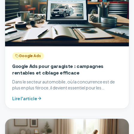
Google Ads
Google Ads pour garagiste : campagnes
rentables et ciblage efficace
Dans le secteur automobile, où la concurrence est de
plus en plus féroce, il devient essentiel pour les
garagistes d'optimiser leur présence en ligne. Google
Lire l'article
Ads offre une opportunité exceptionnelle d