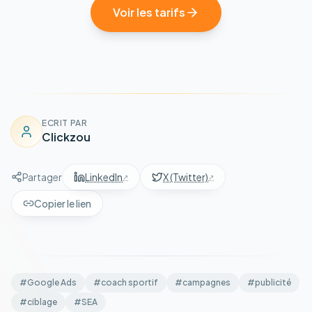
Voir les tarifs
ECRIT PAR
Clickzou
Partager
LinkedIn
X (Twitter)
Copier le lien
#
Google Ads
#
coach sportif
#
campagnes
#
publicité
#
ciblage
#
SEA