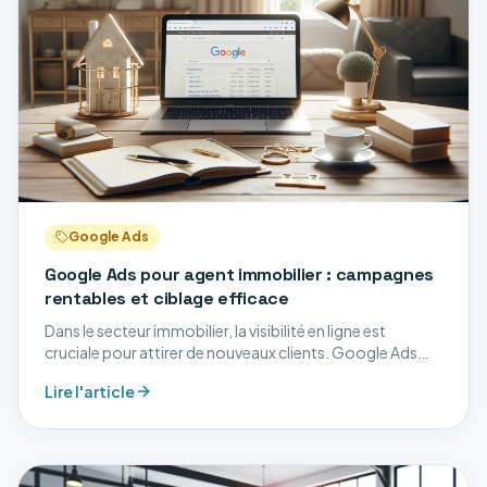
Google Ads
Google Ads pour agent immobilier : campagnes
rentables et ciblage efficace
Dans le secteur immobilier, la visibilité en ligne est
cruciale pour attirer de nouveaux clients. Google Ads
offre aux agents immobiliers une opportunité unique de
Lire l'article
cibler efficacement leur audience et