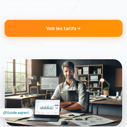
8 min
de lecture
Publié le
16 juin 2025
Marie L., dirigeante de PME
Voir les tarifs
Demander un devis
Guide expert