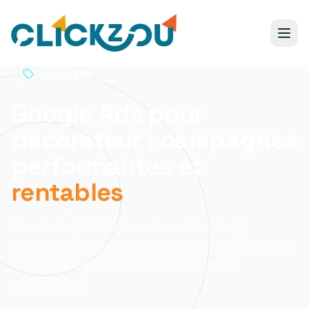
Google Ads
Google Ads pour
décorateur : campagnes
performantes et
rentables
Boostez la visibilité de votre activité de dj
événementiel avec des campagnes Google Ads sur
mesure. Budget, mots-clés stratégiques,
extensions d