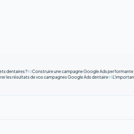
ts dentaires ?
Construire une campagne Google Ads performante 
02
rer les résultats de vos campagnes Google Ads dentaire
L'importan
05