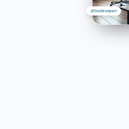
s dentaires, améliorer sa visibilité
atients. Google Ads pour dentiste
Guide expert