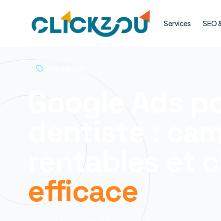
Services
SEO & 
Google Ads
Google Ads p
dentiste : c
rentables et c
efficace