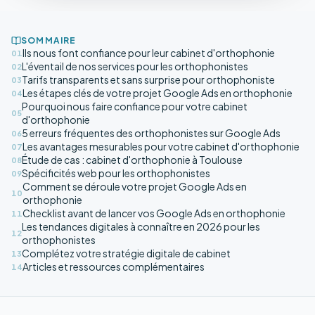
SOMMAIRE
Ils nous font confiance pour leur cabinet d'orthophonie
01
L'éventail de nos services pour les orthophonistes
02
Tarifs transparents et sans surprise pour orthophoniste
03
Les étapes clés de votre projet Google Ads en orthophonie
04
Pourquoi nous faire confiance pour votre cabinet
05
d'orthophonie
5 erreurs fréquentes des orthophonistes sur Google Ads
06
Les avantages mesurables pour votre cabinet d'orthophonie
07
Étude de cas : cabinet d'orthophonie à Toulouse
08
Spécificités web pour les orthophonistes
09
Comment se déroule votre projet Google Ads en
10
orthophonie
Checklist avant de lancer vos Google Ads en orthophonie
11
Les tendances digitales à connaître en 2026 pour les
12
orthophonistes
Complétez votre stratégie digitale de cabinet
13
Articles et ressources complémentaires
14