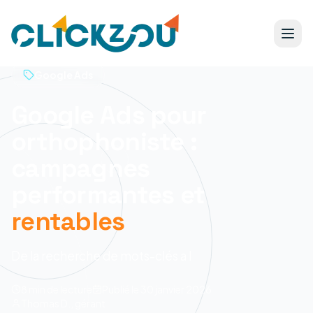
Google Ads
Google Ads pour
orthophoniste :
campagnes
performantes et
rentables
De la recherche de mots-clés a l
8 min
de lecture
Publié le
30 janvier 2026
Thomas D., gérant