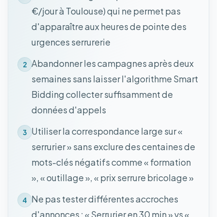
€/jour à Toulouse) qui ne permet pas
d'apparaître aux heures de pointe des
urgences serrurerie
Abandonner les campagnes après deux
2
semaines sans laisser l'algorithme Smart
Bidding collecter suffisamment de
données d'appels
Utiliser la correspondance large sur «
3
serrurier » sans exclure des centaines de
mots-clés négatifs comme « formation
», « outillage », « prix serrure bricolage »
Ne pas tester différentes accroches
4
d'annonces : « Serrurier en 30 min » vs «