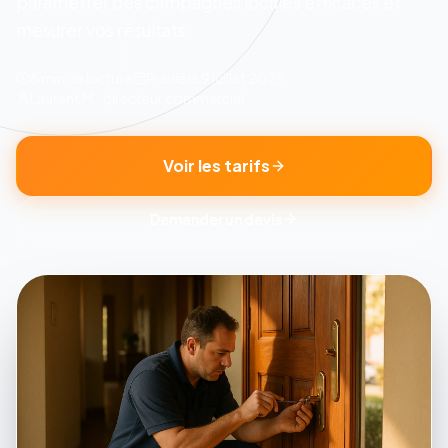
parametrer des campagnes locales efficaces et
mesurer vos résultats.
8 min
de lecture
Publié le
9 juillet 2025
Laurent M., directeur commercial
Voir les tarifs
Demander un devis