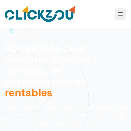
Google Ads
Google Ads pour
serrurier urgence :
campagnes
performantes et
rentables
Investir dans Google Ads quand on est franchise fast
food, est-ce rentable ? Absolument, a condition de
bien cibler. Ce guide vous montre comment