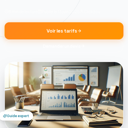
8 min
de lecture
Publié le
13 juin 2025
Clickzou
Voir les tarifs
Demander un devis
Guide expert