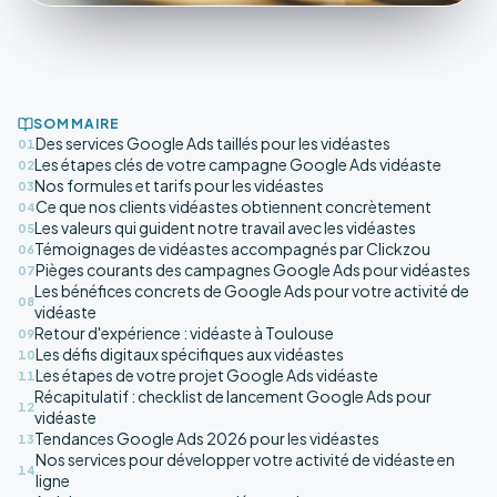
SOMMAIRE
Des services Google Ads taillés pour les vidéastes
01
Les étapes clés de votre campagne Google Ads vidéaste
02
Nos formules et tarifs pour les vidéastes
03
Ce que nos clients vidéastes obtiennent concrètement
04
Les valeurs qui guident notre travail avec les vidéastes
05
Témoignages de vidéastes accompagnés par Clickzou
06
Pièges courants des campagnes Google Ads pour vidéastes
07
Les bénéfices concrets de Google Ads pour votre activité de
08
vidéaste
Retour d'expérience : vidéaste à Toulouse
09
Les défis digitaux spécifiques aux vidéastes
10
Les étapes de votre projet Google Ads vidéaste
11
Récapitulatif : checklist de lancement Google Ads pour
12
vidéaste
Tendances Google Ads 2026 pour les vidéastes
13
Nos services pour développer votre activité de vidéaste en
14
ligne