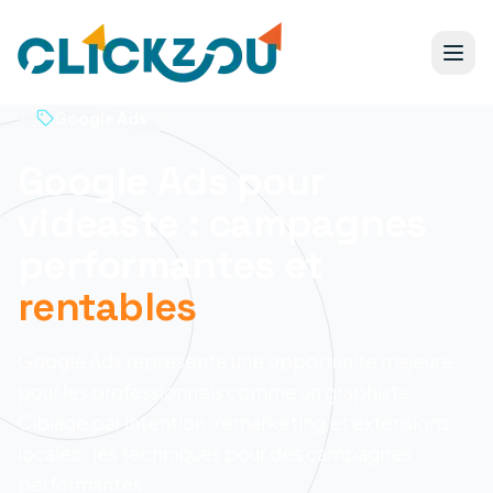
Google Ads
Google Ads pour
videaste : campagnes
performantes et
rentables
Google Ads represente une opportunite majeure
pour les professionnels comme un graphiste.
Ciblage par intention, remarketing et extensions
locales : les techniques pour des campagnes
performantes.