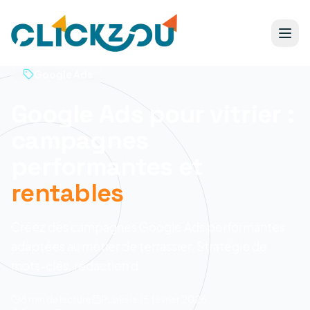
Google Ads
Google Ads pour vitrier :
campagnes
performantes et
rentables
Créez des campagnes Google Ads performantes
adaptées au métier de terrassier. Stratégie de
mots-clés, rédaction d
8 min
de lecture
Publié le
15 février 2026