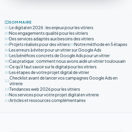
SOMMAIRE
Le digital en 2026 : les enjeux pour les vitriers
01
Nos engagements qualité pour les vitriers
02
Des services adaptés aux besoins des vitriers
03
Projets réalisés pour des vitriers
Notre méthode en 5 étapes
04
05
Les erreurs à éviter pour un vitrier sur Google Ads
06
Les bénéfices concrets de Google Ads pour un vitrier
07
Cas pratique : comment nous avons aidé un vitrier toulousain
08
Ce qu'il faut savoir sur le digital pour les vitriers
09
Les étapes de votre projet digital de vitrier
10
Checklist avant de lancer vos campagnes Google Ads en
11
vitrerie
Tendances web 2026 pour les vitriers
12
Nos services pour votre projet digital en vitrerie
13
Articles et ressources complémentaires
14