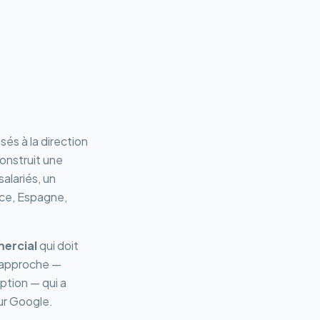
sés à la direction
construit une
alariés, un
nce, Espagne,
ercial
qui doit
e approche —
ption — qui a
sur Google.