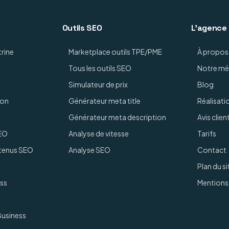
Outils SEO
L'agence
trine
Marketplace outils TPE/PME
À propos
Tous les outils SEO
Notre m
Simulateur de prix
Blog
ion
Générateur meta title
Réalisati
Générateur meta description
Avis clien
EO
Analyse de vitesse
Tarifs
tenus SEO
Analyse SEO
Contact
Plan du si
ss
Mentions 
Business