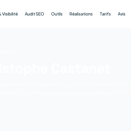
Visibilité
Audit SEO
Outils
Réalisations
Tarifs
Avis
lickzou
istophe Castanet
 agence web à Toulouse depuis 2013. Expert en créati
ncement SEO et stratégie digitale au service des TPE e