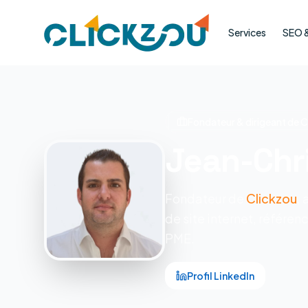
Services
SEO & 
Fondateur & dirigeant de C
Jean-Chr
Fondateur de
Clickzou
,
de site internet, référe
PME.
Profil LinkedIn