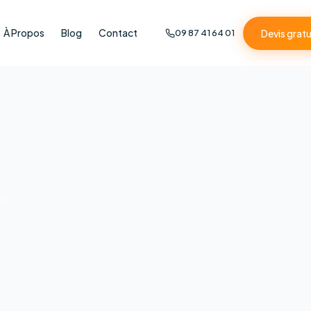
À Propos
Blog
Contact
Devis gratu
09 87 41 64 01
on
t