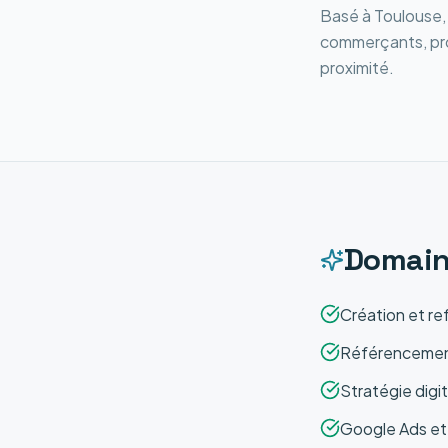
Basé à Toulouse, 
commerçants, pro
proximité.
Domain
Création et re
Référencement
Stratégie digi
Google Ads et v