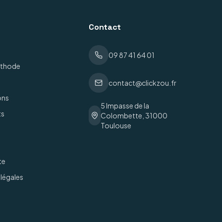
Contact
09 87 41 64 01
éthode
contact@clickzou.fr
ons
5 Impasse de la
ts
Colombette, 31000
Toulouse
te
légales