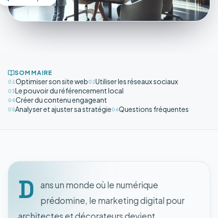
SOMMAIRE
Optimiser son site web
Utiliser les réseaux sociaux
01
02
Le pouvoir du référencement local
03
Créer du contenu engageant
04
Analyser et ajuster sa stratégie
Questions fréquentes
05
06
D
ans un monde où le numérique
prédomine, le marketing digital pour
architectes et décorateurs devient