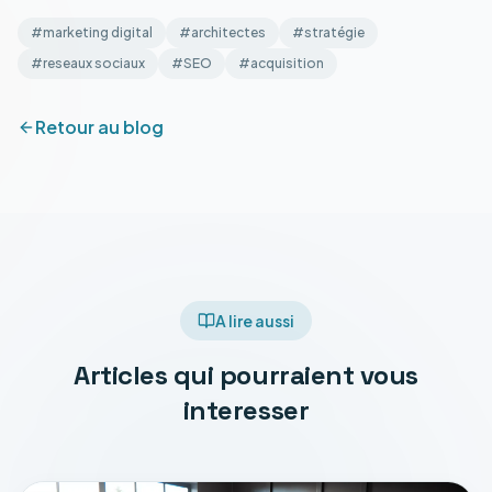
#
marketing digital
#
architectes
#
stratégie
#
reseaux sociaux
#
SEO
#
acquisition
Retour au blog
A lire aussi
Articles qui pourraient vous
interesser