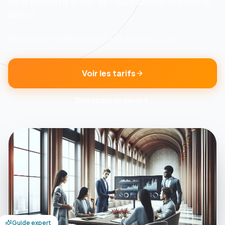
ligne permet d'attirer de nouveaux clients et de se
démar
9 min
de lecture
Publié le
5 mars 2026
Clickzou
Voir les tarifs
Demander un devis
Guide expert