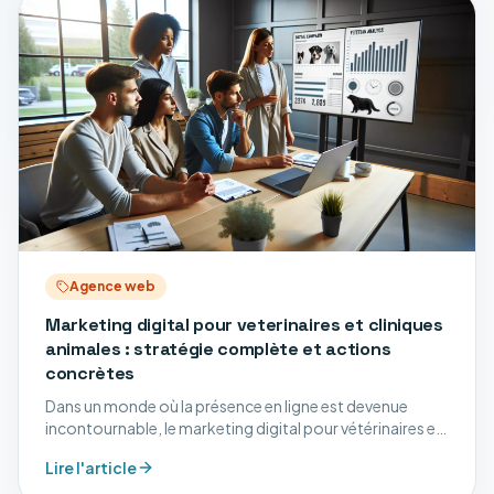
Agence web
Marketing digital pour veterinaires et cliniques
animales : stratégie complète et actions
concrètes
Dans un monde où la présence en ligne est devenue
incontournable, le marketing digital pour vétérinaires et
cliniques animales est essentiel pour attirer et fidéliser les
Lire l'article
clients. Avec l'augmentation