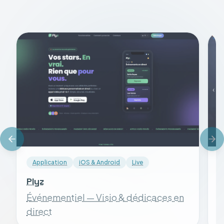
Application
iOS & Android
Live
Plyz
S
Événementiel — Visio & dédicaces en
S
direct