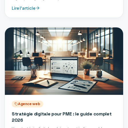
pour attirer et fidéliser les clients. Avec une concurrence
Lire l'article
accrue, les garages doivent s
Agence web
Stratégie digitale pour PME : le guide complet
2026