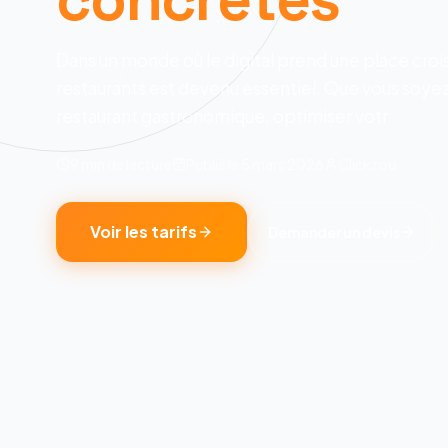
Dans un monde où le digital prend une place crois
restaurants est devenu essentiel. Que vous soyez 
restaurant gastronomique, optimiser votr
9 min
de lecture
Publié le
5 mars 2026
Clickzou
Voir les tarifs
Demander un devis