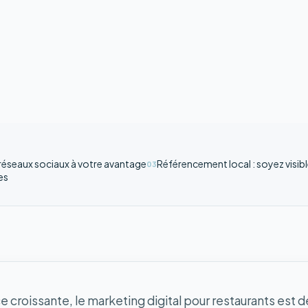
s réseaux sociaux à votre avantage
Référencement local : soyez visib
03
es
e croissante, le marketing digital pour restaurants est 