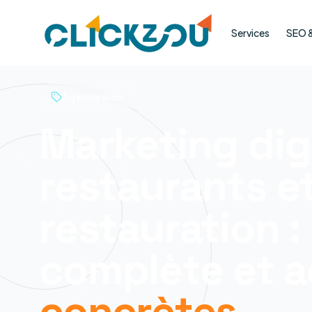
Services
SEO & 
Agence web
Marketing dig
restaurants e
restauration :
complète et a
concrètes