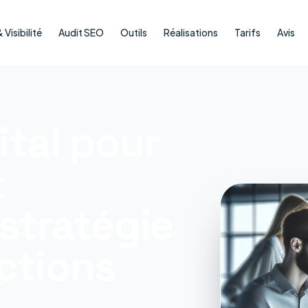
Visibilité
Audit SEO
Outils
Réalisations
Tarifs
Avis
ital pour
t
 stratégie
ctions