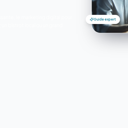
sante, le marketing digital pour
Guide expert
un bistrot local ou un grand