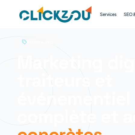
Services
SEO & 
Agence web
Marketing dig
traiteurs et
événementiel 
complète et a
concrètes