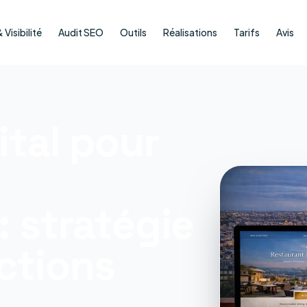
Visibilité
Audit SEO
Outils
Réalisations
Tarifs
Avis
ital pour
: stratégie
ctions