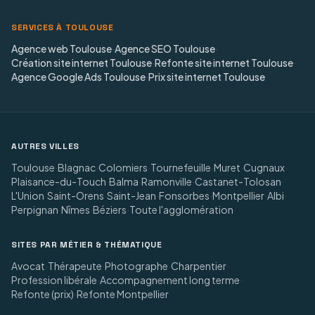
SERVICES À TOULOUSE
Agence web Toulouse
·
Agence SEO Toulouse
·
Création site internet Toulouse
·
Refonte site internet Toulouse
·
Agence Google Ads Toulouse
·
Prix site internet Toulouse
AUTRES VILLES
Toulouse
·
Blagnac
·
Colomiers
·
Tournefeuille
·
Muret
·
Cugnaux
·
Plaisance-du-Touch
·
Balma
·
Ramonville
·
Castanet-Tolosan
·
L'Union
·
Saint-Orens
·
Saint-Jean
·
Fonsorbes
·
Montpellier
·
Albi
·
Perpignan
·
Nîmes
·
Béziers
·
Toute l'agglomération
SITES PAR MÉTIER & THÉMATIQUE
Avocat
·
Thérapeute
·
Photographe
·
Charpentier
·
Profession libérale
·
Accompagnement long terme
·
Refonte (prix)
·
Refonte Montpellier