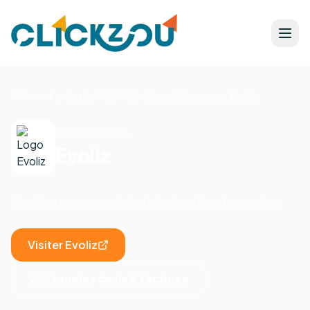
Accueil
Outils TPE/PME
Devis & factures
Evoliz
Devis & factures
Evoliz
Gestion commerciale et facturation française.
Visiter
Evoliz
Voir tous les
devis & factures