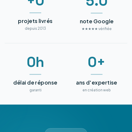
+0
5.0
projets livrés
note Google
depuis 2013
★★★★★ vérifiée
0h
0+
délai de réponse
ans d'expertise
garanti
en création web