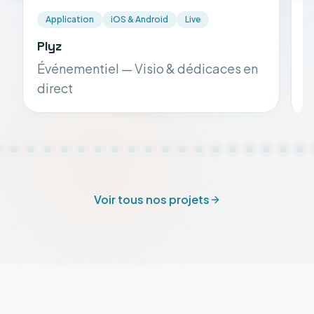
Application
iOS & Android
Live
Plyz
S
Événementiel — Visio & dédicaces en
S
direct
Voir tous nos projets