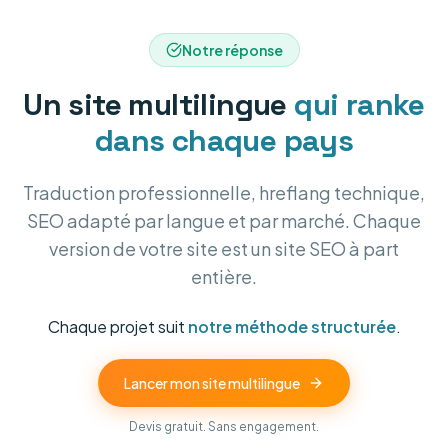
Notre réponse
Un site multilingue
qui ranke
dans chaque pays
Traduction professionnelle, hreflang technique,
SEO adapté par langue et par marché. Chaque
FR
version de votre site est un site SEO à part
entière.
Chaque projet suit
notre méthode structurée
.
Lancer mon site multilingue
Devis gratuit. Sans engagement.