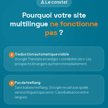
⚠️ Le constat
Pourquoi votre site
multilingue
ne fonctionne
pas
?
Traduction automatique visible
✗
Google Translate en widget = crédibilité zéro. Les
prospects étrangers quittent immédiatement.
Pas de hreflang
✗
Sans balises hreflang, Google ne sait pas quelle
version linguistique servir. Cannibalisation entre
langues.