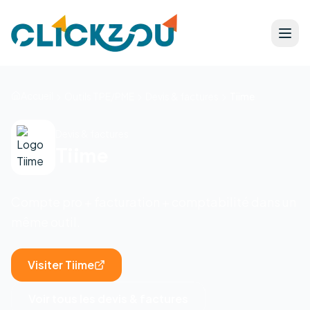
Accueil
Outils TPE/PME
Devis & factures
Tiime
Devis & factures
Tiime
Compte pro + facturation + comptabilité dans un
même outil.
Visiter
Tiime
Voir tous les
devis & factures