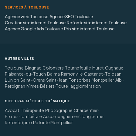
SERVICES À TOULOUSE
Agence web Toulouse
·
Agence SEO Toulouse
·
Création site internet Toulouse
·
Refonte site internet Toulouse
·
Agence Google Ads Toulouse
·
Prix site internet Toulouse
AUTRES VILLES
Toulouse
·
Blagnac
·
Colomiers
·
Tournefeuille
·
Muret
·
Cugnaux
·
Plaisance-du-Touch
·
Balma
·
Ramonville
·
Castanet-Tolosan
·
L'Union
·
Saint-Orens
·
Saint-Jean
·
Fonsorbes
·
Montpellier
·
Albi
·
Perpignan
·
Nîmes
·
Béziers
·
Toute l'agglomération
SITES PAR MÉTIER & THÉMATIQUE
Avocat
·
Thérapeute
·
Photographe
·
Charpentier
·
Profession libérale
·
Accompagnement long terme
·
Refonte (prix)
·
Refonte Montpellier