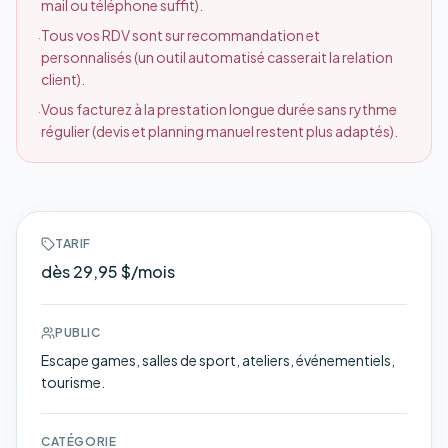
mail ou téléphone suffit).
Tous vos RDV sont sur recommandation et
·
personnalisés (un outil automatisé casserait la relation
client).
Vous facturez à la prestation longue durée sans rythme
·
régulier (devis et planning manuel restent plus adaptés).
TARIF
dès 29,95 $/mois
PUBLIC
Escape games, salles de sport, ateliers, événementiels,
tourisme.
CATÉGORIE