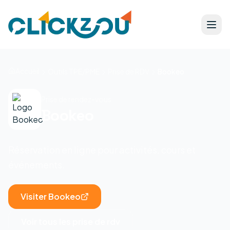
Accueil
Outils TPE/PME
Prise de RDV
Bookeo
Prise de rendez-vous
Bookeo
Réservation en ligne pour activités, cours et
événements.
Visiter
Bookeo
Voir tous les
prise de rdv