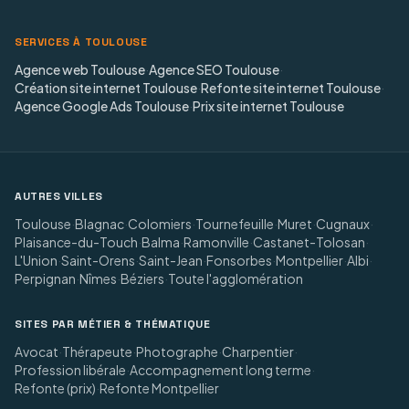
SERVICES À TOULOUSE
Agence web Toulouse
·
Agence SEO Toulouse
·
Création site internet Toulouse
·
Refonte site internet Toulouse
·
Agence Google Ads Toulouse
·
Prix site internet Toulouse
AUTRES VILLES
Toulouse
·
Blagnac
·
Colomiers
·
Tournefeuille
·
Muret
·
Cugnaux
·
Plaisance-du-Touch
·
Balma
·
Ramonville
·
Castanet-Tolosan
·
L'Union
·
Saint-Orens
·
Saint-Jean
·
Fonsorbes
·
Montpellier
·
Albi
·
Perpignan
·
Nîmes
·
Béziers
·
Toute l'agglomération
SITES PAR MÉTIER & THÉMATIQUE
Avocat
·
Thérapeute
·
Photographe
·
Charpentier
·
Profession libérale
·
Accompagnement long terme
·
Refonte (prix)
·
Refonte Montpellier