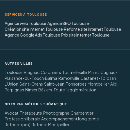
SERVICES À TOULOUSE
Agence web Toulouse
·
Agence SEO Toulouse
·
Création site internet Toulouse
·
Refonte site internet Toulouse
·
Agence Google Ads Toulouse
·
Prix site internet Toulouse
AUTRES VILLES
Toulouse
·
Blagnac
·
Colomiers
·
Tournefeuille
·
Muret
·
Cugnaux
·
Plaisance-du-Touch
·
Balma
·
Ramonville
·
Castanet-Tolosan
·
L'Union
·
Saint-Orens
·
Saint-Jean
·
Fonsorbes
·
Montpellier
·
Albi
·
Perpignan
·
Nîmes
·
Béziers
·
Toute l'agglomération
SITES PAR MÉTIER & THÉMATIQUE
Avocat
·
Thérapeute
·
Photographe
·
Charpentier
·
Profession libérale
·
Accompagnement long terme
·
Refonte (prix)
·
Refonte Montpellier