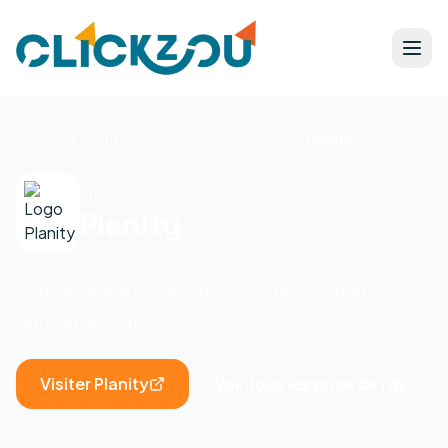
Accueil
Outils TPE/PME
Prise de RDV
Planity
Prise de rendez-vous
Planity
Plateforme #1 réservation coiffeur, esthétique,
barbier en France.
Visiter
Planity
Voir tous les
prise de rdv