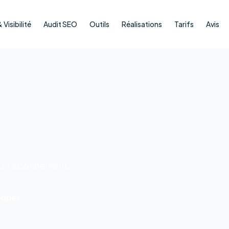
Visibilité
Audit SEO
Outils
Réalisations
Tarifs
Avis
ns 1 abonnement.
iques