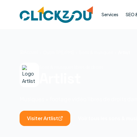
Services
SEO & 
Accueil
Outils TPE/PME
Sons & musiques
Artlist
Sons & musiques libres de droits
Artlist
Musiques + footage vidéo libres de droits da
Visiter
Artlist
Voir tous les
sons & mus