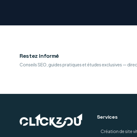
Restez informé
Conseils SEO, guides pratiques et études exclusives — dire
Services
Création de site vi