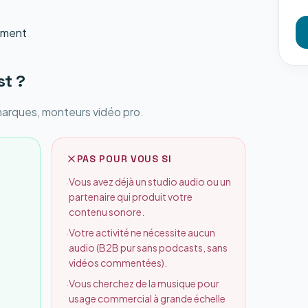
gement
st
?
marques, monteurs vidéo pro.
PAS POUR VOUS SI
Vous avez déjà un studio audio ou un
·
partenaire qui produit votre
contenu sonore.
Votre activité ne nécessite aucun
·
audio (B2B pur sans podcasts, sans
vidéos commentées).
Vous cherchez de la musique pour
·
usage commercial à grande échelle