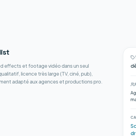
list
nd effects et footage vidéo dans un seul
dè
itatif, licence très large (TV, ciné, pub),
èrement adapté aux agences et productions pro.
Ag
ma
CA
So
dr