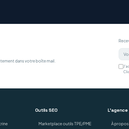
Recev
ctement dans votre boîte mail.
J'a
Cli
Outils SEO
L'agence
trine
Marketplace outils TPE/PME
À propos