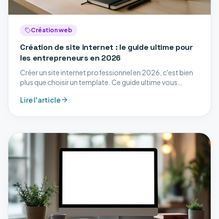
Création web
Création de site internet : le guide ultime pour
les entrepreneurs en 2026
Créer un site internet professionnel en 2026, c'est bien
plus que choisir un template. Ce guide ultime vous
accompagne à chaque étape : stratégie, design,
Lire l'article
développement, SEO et mise en ligne.