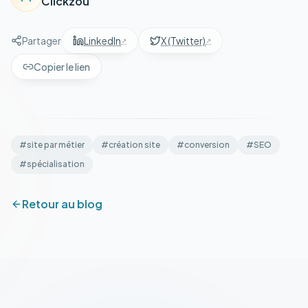
Clickzou
Partager
LinkedIn
X (Twitter)
Copier le lien
#
site par métier
#
création site
#
conversion
#
SEO
#
spécialisation
Retour au blog