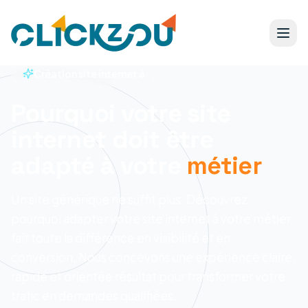
Création site internet à
Pourquoi votre site
internet doit être
adapté à votre
métier
Un site générique ne suffit plus. Découvrez
pourquoi adapter votre site internet à votre métier
fait toute la différence en visibilité et en
conversion.
Nous concevons une expérience claire,
rapide et orientée résultat pour transformer votre
trafic en demandes qualifiées.