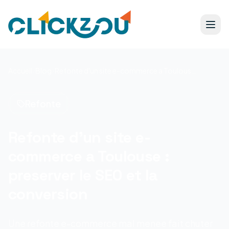
Accueil
/
Blog
/
Refonte d'un site e-commerce a Toulouse : preserver le SEO et la conversion
Refonte
Refonte d'un site e-
commerce a Toulouse :
preserver le SEO et la
conversion
Une refonte e-commerce mal menee fait chuter