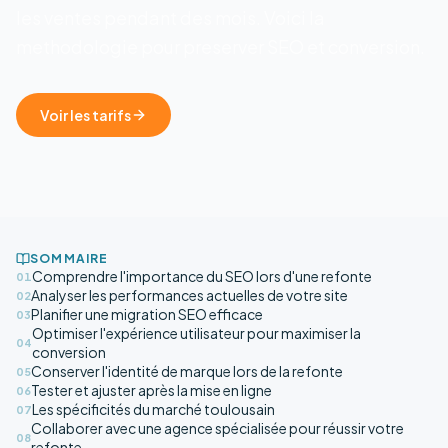
les ventes pendant des mois. Voici la
methodologie pour preserver SEO et conversion.
Voir les tarifs
SOMMAIRE
Comprendre l'importance du SEO lors d'une refonte
01
Analyser les performances actuelles de votre site
02
Planifier une migration SEO efficace
03
Optimiser l'expérience utilisateur pour maximiser la
04
conversion
Conserver l'identité de marque lors de la refonte
05
Tester et ajuster après la mise en ligne
06
Les spécificités du marché toulousain
07
Collaborer avec une agence spécialisée pour réussir votre
08
refonte