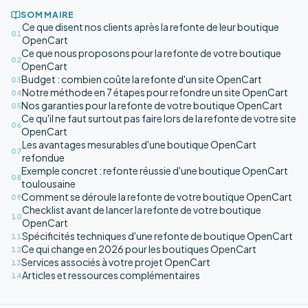
SOMMAIRE
Ce que disent nos clients après la refonte de leur boutique
01
OpenCart
Ce que nous proposons pour la refonte de votre boutique
02
OpenCart
Budget : combien coûte la refonte d'un site OpenCart
03
Notre méthode en 7 étapes pour refondre un site OpenCart
04
Nos garanties pour la refonte de votre boutique OpenCart
05
Ce qu'il ne faut surtout pas faire lors de la refonte de votre site
06
OpenCart
Les avantages mesurables d'une boutique OpenCart
07
refondue
Exemple concret : refonte réussie d'une boutique OpenCart
08
toulousaine
Comment se déroule la refonte de votre boutique OpenCart
09
Checklist avant de lancer la refonte de votre boutique
10
OpenCart
Spécificités techniques d'une refonte de boutique OpenCart
11
Ce qui change en 2026 pour les boutiques OpenCart
12
Services associés à votre projet OpenCart
13
Articles et ressources complémentaires
14