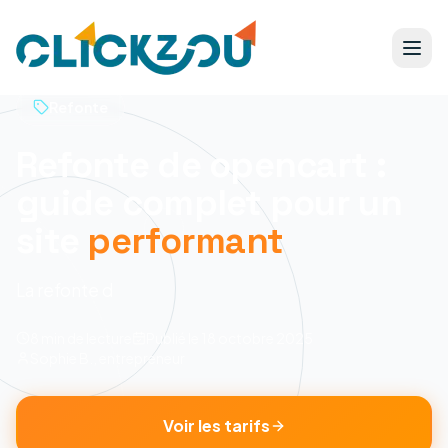
Refonte
Refonte de opencart :
guide complet pour un
site
performant
La refonte d
8 min
de lecture
Publié le
18 octobre 2025
Sophie B., entrepreneur
Voir les tarifs