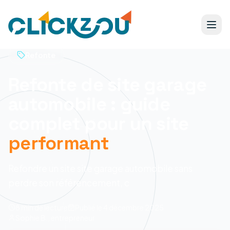
Refonte
Refonte de site garage
automobile : guide
complet pour un site
performant
Refondre un site site garage automobile sans
perdre son référencement, c
8 min
de lecture
Publié le
4 décembre 2025
Sophie B., entrepreneur