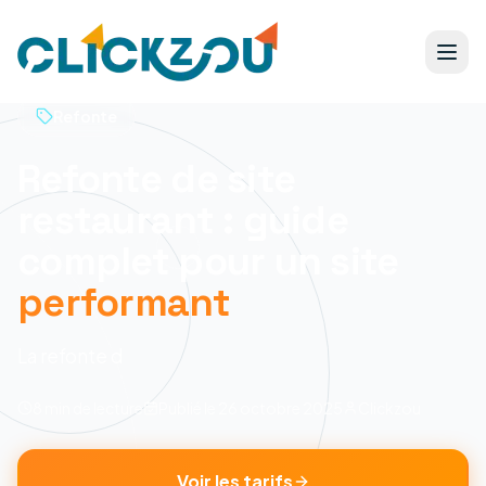
Refonte
Refonte de site
restaurant : guide
complet pour un site
performant
La refonte d
8 min
de lecture
Publié le
26 octobre 2025
Clickzou
Voir les tarifs