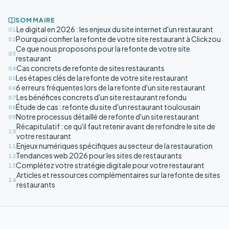
SOMMAIRE
Le digital en 2026 : les enjeux du site internet d'un restaurant
01
Pourquoi confier la refonte de votre site restaurant à Clickzou
02
Ce que nous proposons pour la refonte de votre site
03
restaurant
Cas concrets de refonte de sites restaurants
04
Les étapes clés de la refonte de votre site restaurant
05
6 erreurs fréquentes lors de la refonte d'un site restaurant
06
Les bénéfices concrets d'un site restaurant refondu
07
Étude de cas : refonte du site d'un restaurant toulousain
08
Notre processus détaillé de refonte d'un site restaurant
09
Récapitulatif : ce qu'il faut retenir avant de refondre le site de
10
votre restaurant
Enjeux numériques spécifiques au secteur de la restauration
11
Tendances web 2026 pour les sites de restaurants
12
Complétez votre stratégie digitale pour votre restaurant
13
Articles et ressources complémentaires sur la refonte de sites
14
restaurants