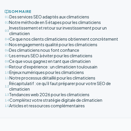
SOMMAIRE
Des services SEO adaptés aux climaticiens
01
Notre méthode en 5 étapes pour les climaticiens
02
Investissement et retour sur investissement pour un
03
climaticien
Ce que nos clients climaticiens obtiennent concrètement
04
Nos engagements qualité pour les climaticiens
05
Des climaticiens nous font confiance
06
Les erreurs SEO à éviter pour les climaticiens
07
Ce que vous gagnez en tant que climaticien
08
Retour d'expérience : un climaticien toulousain
09
Enjeux numériques pour les climaticiens
10
Notre processus détaillé pour les climaticiens
11
Récapitulatif : ce qu'il faut préparer pour votre SEO de
12
climaticien
Tendances web 2026 pour les climaticiens
13
Complétez votre stratégie digitale de climaticien
14
Articles et ressources complémentaires
15