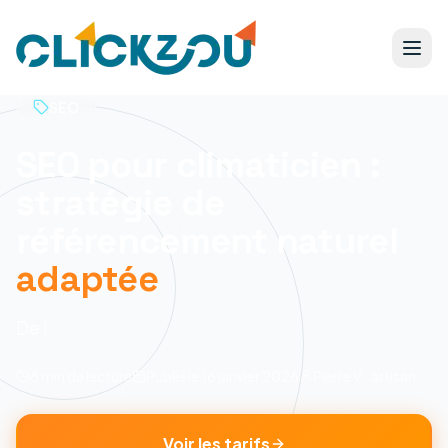
SEO
SEO pour climaticien :
stratégie de
référencement naturel
adaptée
De l
8 min
de lecture
Publié le
16 janvier 2026
Pierre V., artisan
Voir les tarifs