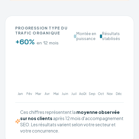
PROGRESSION TYPE DU
TRAFIC ORGANIQUE
Montée en
Résultats
puissance
stabilisés
+60%
en 12 mois
Jan
Fév
Mar
Avr
Mai
Juin
Juil
Août
Sep
Oct
Nov
Déc
Ces chiffres représentent la
moyenne observée
sur nos clients
après 12 mois d'accompagnement
SEO. Les résultats varient selon votre secteur et
votre concurrence.